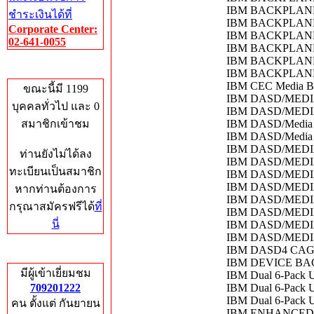
IBM BACKPLANE
ชำระเงินได้ที่
IBM BACKPLANE
Corporate Center:
IBM BACKPLANE
02-641-0055
IBM BACKPLANE
IBM BACKPLANE 
Who's Online
IBM BACKPLANE 
IBM CEC Media Ba
ขณะนี้มี 1199
IBM DASD/MEDI
บุคคลทั่วไป และ 0
IBM DASD/MEDI
สมาชิกเข้าชม
IBM DASD/Media 
IBM DASD/Media 
IBM DASD/MEDIA
ท่านยังไม่ได้ลง
IBM DASD/MEDIA
ทะเบียนเป็นสมาชิก
IBM DASD/MEDIA
IBM DASD/MEDIA
หากท่านต้องการ
IBM DASD/MEDIA
กรุณาสมัครฟรีได้
ที่
IBM DASD/MEDIA
นี่
IBM DASD/MEDI
IBM DASD/MEDI
IBM DASD4 CAG
Total Hits
IBM DEVICE BAC
มีผู้เข้าเยี่ยมชม
IBM Dual 6-Pack U
709201222
IBM Dual 6-Pack U
IBM Dual 6-Pack U
คน ตั้งแต่ กันยายน
IBM ENHANCED 