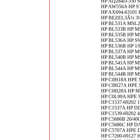
HP AQ284D-350
HP AW556A HP 
HP AX694-63101 
HP BEZEL3Â½ 3½"
HP BL531A MSL20
HP BL533B HP MS
HP BL535B HP MS
HP BL536A HP SW
HP BL536B HP 1/8
HP BL537A HP M
HP BL540B HP M
HP BL541A HP MS
HP BL544A HP MSL
HP BL544B HP MS
HP C0H18A HPE St
HP C0H27A HPE St
HP C0H28A HP M
HP C0L99A HPE St
HP C1537-69202 1
HP C1537A HP DDS
HP C1539-69202 4
HP C5686B 20/40G
HP C5686C HP DAT
HP C5707A HPE DD
HP C7200-69127 HP