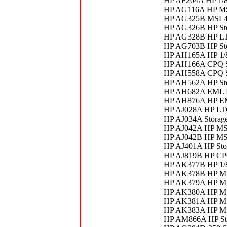
HP AF204A HP 1/8 
HP AG116A HP MSL
HP AG325B MSL40
HP AG326B HP St
HP AG328B HP LT
HP AG703B HP St
HP AH165A HP 1/8
HP AH166A CPQ St
HP AH558A CPQ
HP AH562A HP St
HP AH682A EML E
HP AH876A HP E
HP AJ028A HP LTO
HP AJ034A Stora
HP AJ042A HP MS
HP AJ042B HP MS
HP AJ401A HP Sto
HP AJ819B HP CPQ
HP AK377B HP 1/
HP AK378B HP MS
HP AK379A HP MSL
HP AK380A HP M
HP AK381A HP MSL
HP AK383A HP MS
HP AM866A HP Stor