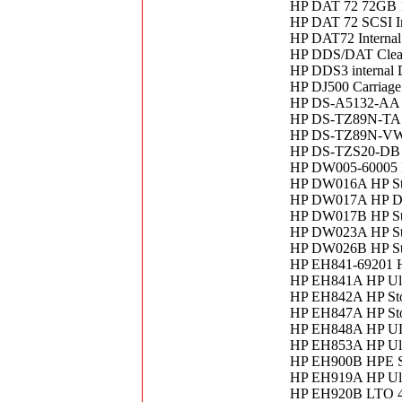
HP DAT 72 72GB 1
HP DAT 72 SCSI In
HP DAT72 Interna
HP DDS/DAT Clea
HP DDS3 internal
HP DJ500 Carriage
HP DS-A5132-AA 
HP DS-TZ89N-TA 
HP DS-TZ89N-VW 
HP DS-TZS20-DB 
HP DW005-6000
HP DW016A HP Sto
HP DW017A HP 
HP DW017B HP Sto
HP DW023A HP St
HP DW026B HP Sto
HP EH841-69201 HP
HP EH841A HP Ult
HP EH842A HP Sto
HP EH847A HP Sto
HP EH848A HP U
HP EH853A HP Ult
HP EH900B HPE
HP EH919A HP Ult
HP EH920B LTO 4 