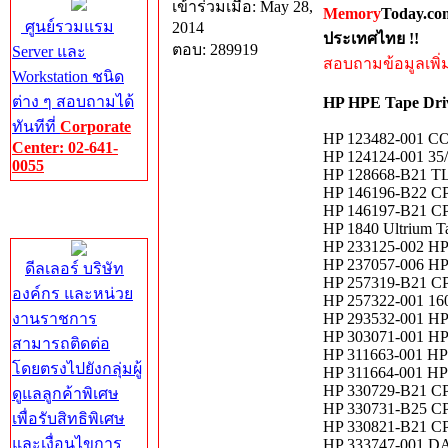
เข้าร่วมเมื่อ: May 28,
Memory
Today.co
ศูนย์รวมแรม
2014
ประเทศไทย !!
ตอบ: 289919
Server และ
สอบถามข้อมูลเพิ่มเ
Workstation ชนิด
ต่าง ๆ สอบถามได้
HP HPE Tape Driv
ทันทีที่
Corporate
HP 123482-001
Center: 02-641-
HP 124124-001 35/7
0055
HP 128668-B21 TL8
HP 146196-B22 CP
Corporate
HP 146197-B21 C
Center
HP 1840 Ultrium T
HP 233125-002 HP
HP 237057-006 
ดีลเลอร์ บริษัท
HP 257319-B21 C
องค์กร และหน่วย
HP 257322-001 1
งานราชการ
HP 293532-001 HP
HP 303071-001 HP
สามารถติดต่อ
HP 311663-001 HP
โดยตรงไปยังกลุ่มผู้
HP 311664-001 HP 
HP 330729-B21 CP
ดูแลลูกค้าพิเศษ
HP 330731-B25 CP
เพื่อรับสิทธิพิเศษ
HP 330821-B21 CP
และเงื่อนไขการ
HP 333747-001 DAT7