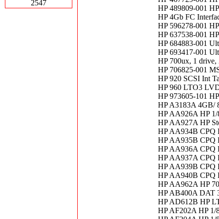
2547
HP 489809-001 HP
HP 4Gb FC Interfa
HP 596278-001 HP
HP 637538-001 HP
HP 684883-001 Ult
HP 693417-001 Ult
HP 700ux, 1 drive
HP 706825-001 MS
HP 920 SCSI Int T
HP 960 LTO3 LVD
HP 973605-101 HP
HP A3183A 4GB/ 8
HP AA926A HP 1/8
HP AA927A HP Sto
HP AA934B CPQ ES
HP AA935B CPQ ES
HP AA936A CPQ ES
HP AA937A CPQ ES
HP AA939B CPQ ES
HP AA940B CPQ ES
HP AA962A HP 700ux
HP AB400A DAT 
HP AD612B HP LTO
HP AF202A HP 1/8 