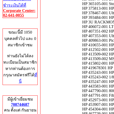
HP 365105-001 Sto
ชำระเงินได้ที่
HP 375813-001 HP
Corporate Center:
HP 378467-001 Ult
02-641-0055
HP 393484-001 HP 
HP 3U RACKMONT
Who's Online
HP 406072-001 LTO
HP 407351-002 
ขณะนี้มี 1050
HP 407353-001 Ult
บุคคลทั่วไป และ 0
HP 409863-001 Pick 
สมาชิกเข้าชม
HP 410655-001 HP 
HP 412502-001 H
HP 413509-002 HP
ท่านยังไม่ได้ลง
HP 413509-002 M
ทะเบียนเป็นสมาชิก
HP 415802-001 HP 
HP 419678301 HP
หากท่านต้องการ
HP 435243-001 HP 
กรุณาสมัครฟรีได้
ที่
HP 435243-002 1/8 
นี่
HP 435247-001 HP
HP 443583-001 HP 
HP 447790-001 800
Total Hits
HP 447791-001 Fib
มีผู้เข้าเยี่ยมชม
HP 452973-001 HP 
708744687
HP 453907-001 
HP 454304-001 HP 
คน ตั้งแต่ กันยายน
HP 467729-001 HP