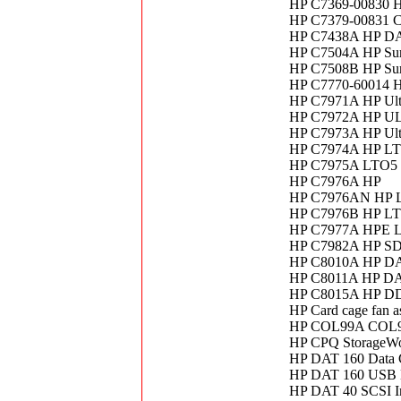
HP C7369-00830 H
HP C7379-00831
HP C7438A HP DAT7
HP C7504A HP Sur
HP C7508B HP Sure
HP C7770-60014 HP
HP C7971A HP Ultr
HP C7972A HP 
HP C7973A HP Ultr
HP C7974A HP LTO
HP C7975A LTO5 
HP C7976A HP
HP C7976AN HP L
HP C7976B HP LT
HP C7977A HPE 
HP C7982A HP 
HP C8010A HP DAT
HP C8011A HP DAT 
HP C8015A HP DDS
HP Card cage fan 
HP COL99A COL
HP CPQ StorageWo
HP DAT 160 Data 
HP DAT 160 USB E
HP DAT 40 SCSI I