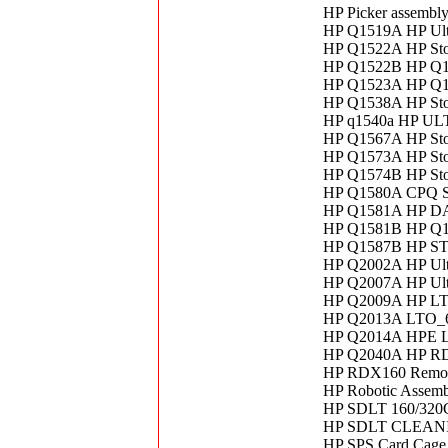
HP Picker assembl
HP Q1519A HP Ultr
HP Q1522A HP Sto
HP Q1522B HP Q
HP Q1523A HP Q
HP Q1538A HP Sto
HP q1540a HP 
HP Q1567A HP Sto
HP Q1573A HP Sto
HP Q1574B HP Sto
HP Q1580A CPQ S
HP Q1581A HP DAT
HP Q1581B HP Q
HP Q1587B HP S
HP Q2002A HP Ultr
HP Q2007A HP Ult
HP Q2009A HP LTO
HP Q2013A LTO_6 
HP Q2014A HPE L
HP Q2040A HP RDX
HP RDX160 Remov
HP Robotic Assem
HP SDLT 160/320G
HP SDLT CLEAN
HP SPS Card Cag