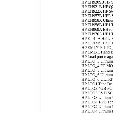
HP EH920SB HP 
HP EH921B HP Q
HP EH922A HP Sto
HP EH957B HPE St
HP EH958A Ultriu
HP EH958B HP LTO
HP EH969A EH9
HP EH970A HP L
HP EJ014A HP LTO
HP EJ014B HP LT
HP EML71E LTO_
HP EML-E Hand Bo
HP Load port mag
HP LTO_3 Ultrium
HP LTO_4 FC MO
HP LTO_5 Ultriu
HP LTO_6 Ultriu
HP LTO_6 ULTRI
HP LTO1 Tape Dri
HP LTO3 4GB FC 
HP LTO3 LVD SCS
HP LTO3 Ultrium 
HP LTO4 1840 Tap
HP LTO4 Ultrium 
HP LTO4 Ultrium 