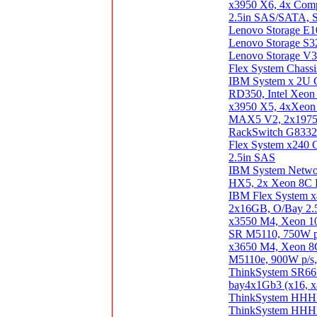
x3950 X6, 4x Co
2.5in SAS/SATA, 
Lenovo Storage E1
Lenovo Storage S3
Lenovo Storage V3
Flex System Chass
IBM System x 2U 
RD350, Intel Xeo
x3950 X5, 4xXeon
MAX5 V2, 2x1975W
RackSwitch G8332 
Flex System x240
2.5in SAS
IBM System Netwo
HX5, 2x Xeon 8C
IBM Flex System 
2x16GB, O/Bay 2.
x3550 M4, Xeon 
SR M5110, 750W p
x3650 M4, Xeon 
M5110e, 900W p/s
ThinkSystem SR6
bay4x1Gb3 (x16, x
ThinkSystem HHHL
ThinkSystem HHHL 