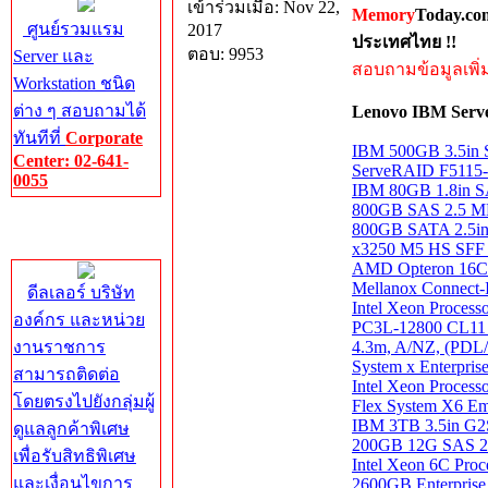
เข้าร่วมเมื่อ: Nov 22,
Memory
Today.co
ศูนย์รวมแรม
2017
ประเทศไทย !!
ตอบ: 9953
Server และ
สอบถามข้อมูลเพิ่มเ
Workstation ชนิด
ต่าง ๆ สอบถามได้
Lenovo IBM Serve
ทันทีที่
Corporate
IBM 500GB 3.5in
Center: 02-641-
ServeRAID F5115-
0055
IBM 80GB 1.8in S
800GB SAS 2.5 M
Corporate
800GB SATA 2.5in
Center
x3250 M5 HS SFF 
AMD Opteron 16C 
Mellanox Connect-
ดีลเลอร์ บริษัท
Intel Xeon Proces
องค์กร และหน่วย
PC3L-12800 CL1
งานราชการ
4.3m, A/NZ, (PDL/
System x Enterpri
สามารถติดต่อ
Intel Xeon Proce
โดยตรงไปยังกลุ่มผู้
Flex System X6 Em
IBM 3TB 3.5in G
ดูแลลูกค้าพิเศษ
200GB 12G SAS 2
เพื่อรับสิทธิพิเศษ
Intel Xeon 6C Pr
และเงื่อนไขการ
2600GB Enterprise 