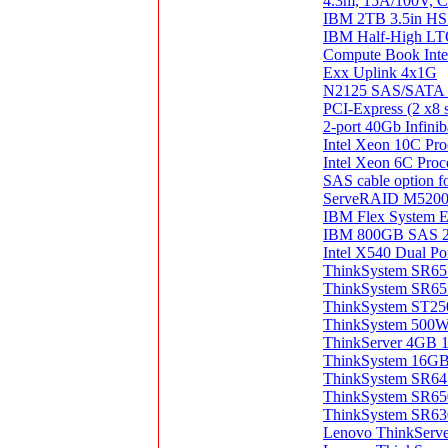
4.3m, 15A/100V, C
IBM 2TB 3.5in H
IBM Half-High LT
Compute Book Inte
Exx Uplink 4x1G
N2125 SAS/SATA
PCI-Express (2 x8 s
2-port 40Gb Infini
Intel Xeon 10C P
Intel Xeon 6C Pr
SAS cable option 
ServeRAID M5200 
IBM Flex System E
IBM 800GB SAS 2.
Intel X540 Dual P
ThinkSystem SR65
ThinkSystem SR65
ThinkSystem ST250
ThinkSystem 500W
ThinkServer 4GB
ThinkSystem 16G
ThinkSystem SR645
ThinkSystem SR650
ThinkSystem SR63
Lenovo ThinkServe