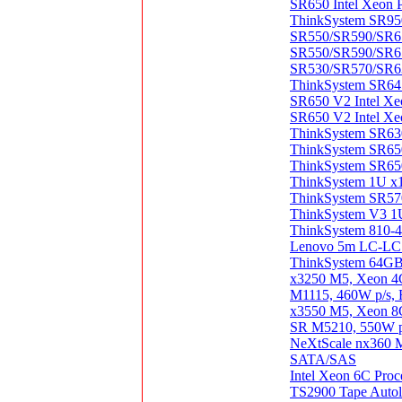
SR650 Intel Xeon 
ThinkSystem SR950
SR550/SR590/SR65
SR550/SR590/SR65
SR530/SR570/SR63
ThinkSystem SR64
SR650 V2 Intel Xe
SR650 V2 Intel Xe
ThinkSystem SR630
ThinkSystem SR650
ThinkSystem SR65
ThinkSystem 1U x1
ThinkSystem SR57
ThinkSystem V3 1
ThinkSystem 810-
Lenovo 5m LC-L
ThinkSystem 64G
x3250 M5, Xeon 
M1115, 460W p/s, 
x3550 M5, Xeon 
SR M5210, 550W p
NeXtScale nx360 
SATA/SAS
Intel Xeon 6C Pr
TS2900 Tape Auto