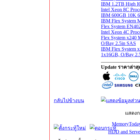
IBM 1.2TB High 
Intel Xeon 8C Pr
IBM 600GB 10K 6
IBM Flex System M
Flex System EN402
Intel Xeon 4C Pr
Flex System x240
O/Bay 2.5in SAS
IBM Flex System 
1x16GB, O/Bay 2.
_______________
Update ราคาล่าส
กลับไปข้างบน
แสดงก
MemoryToday
HDD and Serve