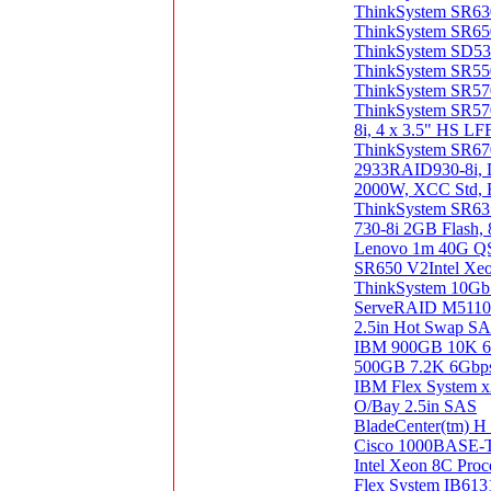
ThinkSystem SR630
ThinkSystem SR650
ThinkSystem SD530
ThinkSystem SR55
ThinkSystem SR57
ThinkSystem SR57
8i, 4 x 3.5" HS L
ThinkSystem SR67
2933RAID930-8i, Dr
2000W, XCC Std, Ra
ThinkSystem SR6
730-8i 2GB Flash,
Lenovo 1m 40G QSF
SR650 V2Intel Xeon
ThinkSystem 10Gb
ServeRAID M5110 
2.5in Hot Swap S
IBM 900GB 10K 6
500GB 7.2K 6Gbp
IBM Flex System 
O/Bay 2.5in SAS
BladeCenter(tm) H
Cisco 1000BASE-T
Intel Xeon 8C Pr
Flex System IB6131