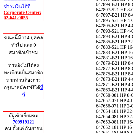
647899-B21 HP 
ชำระเงินได้ที่
647897-S21 HP 
Corporate Center:
647897-B21 HP 
02-641-0055
647895-S21 HP 
647895-B21 HP 
Who's Online
647893-S21 HP 
647893-B21 HP 
ขณะนี้มี 714 บุคคล
647885-B21 HP 
ทั่วไป และ 0
647883-S21 HP 
สมาชิกเข้าชม
647883-B21 HP 
647881-B21 HP 
647879-B21 HP 
ท่านยังไม่ได้ลง
647877-B21 HP 
ทะเบียนเป็นสมาชิก
647875-B21 HP 
647873-B21 HP 
หากท่านต้องการ
647871-B21 HP 
กรุณาสมัครฟรีได้
ที่
647869-B21 HP 
นี่
647658-081 HP 8
647657-071 HP 
647656-071 HP 
Total Hits
647654-181 HP 
มีผู้เข้าเยี่ยมชม
647654-081 HP 
709919121
647653-081 HP 
647652-181 HP 
คน ตั้งแต่ กันยายน
647651-181 HP 