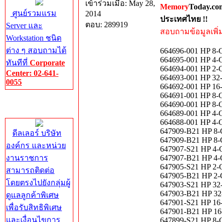
เข้าร่วมเมื่อ: May 28,
Memory
Today.co
ศูนย์รวมแรม
2014
ประเทศไทย !!
ตอบ: 289919
Server และ
สอบถามข้อมูลเพิ่มเ
Workstation ชนิด
ต่าง ๆ สอบถามได้
664696-001 HP 8
664695-001 HP 
ทันทีที่
Corporate
664694-001 HP 
Center: 02-641-
664693-001 HP 
0055
664692-001 HP 
664691-001 HP 
Corporate
664690-001 HP 
Center
664689-001 HP 
664688-001 HP 
647909-B21 HP 8
ดีลเลอร์ บริษัท
647909-B21 HP 8
องค์กร และหน่วย
647907-S21 HP 
งานราชการ
647907-B21 HP 
647905-S21 HP 
สามารถติดต่อ
647905-B21 HP 
โดยตรงไปยังกลุ่มผู้
647903-S21 HP 
647903-B21 HP 
ดูแลลูกค้าพิเศษ
647901-S21 HP 
เพื่อรับสิทธิพิเศษ
647901-B21 HP 
และเงื่อนไขการ
647899-S21 HP 