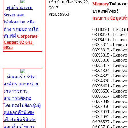
เข้าร่วมเมื่อ: Nov 22,
Memory
Today.co
ศูนย์รวมแรม
2017
ประเทศไทย !!
ตอบ: 9953
Server และ
สอบถามข้อมูลเพิ่มเ
Workstation ชนิด
ต่าง ๆ สอบถามได้
03T8398 - HP 8G
03T8399 - Lenov
ทันทีที่
Corporate
03T8429 - Lenov
Center: 02-641-
03X3811 - Lenov
0055
03X3813 - Lenov
03X3815 - Lenov
Corporate
03X3816 - Lenov
Center
03X3817 - Lenov
03X4324 - Lenov
03X4325 - Lenov
ดีลเลอร์ บริษัท
03X4378 - Lenov
องค์กร และหน่วย
03X6401 - Lenov
งานราชการ
03X6656 - Lenov
03X6657 - Lenov
สามารถติดต่อ
03X7049 - Lenov
โดยตรงไปยังกลุ่มผู้
03X7050 - Lenov
03X7051 - Lenov
ดูแลลูกค้าพิเศษ
03X7052 - Lenov
เพื่อรับสิทธิพิเศษ
0A36527 - Lenov
และเงื่อนไขการ
0A65718 - Lenov