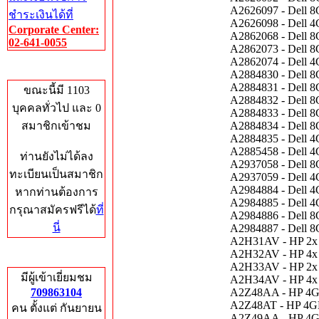
A2626097 - Dell
ชำระเงินได้ที่
A2626098 - Dell
Corporate Center:
A2862068 - Dell
02-641-0055
A2862073 - Dell
A2862074 - Dell
Who's Online
A2884830 - Dell
A2884831 - Dell
ขณะนี้มี 1103
A2884832 - Dell
บุคคลทั่วไป และ 0
A2884833 - Dell
สมาชิกเข้าชม
A2884834 - Dell
A2884835 - Dell
A2885458 - Dell
ท่านยังไม่ได้ลง
A2937058 - Dell
ทะเบียนเป็นสมาชิก
A2937059 - Dell
A2984884 - Dell
หากท่านต้องการ
A2984885 - Dell
กรุณาสมัครฟรีได้
ที่
A2984886 - Dell
นี่
A2984887 - Dell
A2H31AV - HP 2x
A2H32AV - HP 4x
Total Hits
A2H33AV - HP 2x
มีผู้เข้าเยี่ยมชม
A2H34AV - HP 4x
709863104
A2Z48AA - HP 4G
A2Z48AT - HP 4G
คน ตั้งแต่ กันยายน
A2Z49AA - HP 4G