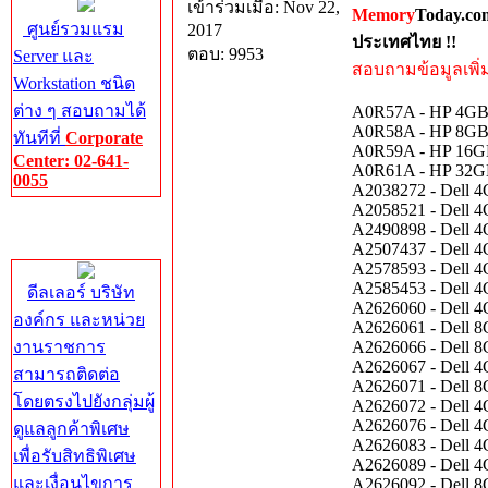
เข้าร่วมเมื่อ: Nov 22,
Memory
Today.co
ศูนย์รวมแรม
2017
ประเทศไทย !!
ตอบ: 9953
Server และ
สอบถามข้อมูลเพิ่มเ
Workstation ชนิด
ต่าง ๆ สอบถามได้
A0R57A - HP 4GB
A0R58A - HP 8GB
ทันทีที่
Corporate
A0R59A - HP 16G
Center: 02-641-
A0R61A - HP 32G
0055
A2038272 - Dell
A2058521 - Dell
Corporate
A2490898 - Dell
Center
A2507437 - Dell
A2578593 - Dell
A2585453 - Dell
ดีลเลอร์ บริษัท
A2626060 - Dell
องค์กร และหน่วย
A2626061 - Dell
งานราชการ
A2626066 - Dell
A2626067 - Dell
สามารถติดต่อ
A2626071 - Dell
โดยตรงไปยังกลุ่มผู้
A2626072 - Dell
A2626076 - Dell
ดูแลลูกค้าพิเศษ
A2626083 - Dell
เพื่อรับสิทธิพิเศษ
A2626089 - Dell
และเงื่อนไขการ
A2626092 - Dell