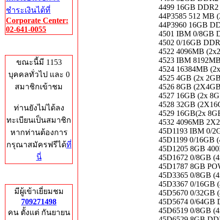
4499 16GB DDR
ชำระเงินได้ที่
44P3585 512 MB
Corporate Center:
44P3960 16GB 
02-641-0055
4501 IBM 0/8G
4502 0/16GB D
Who's Online
4522 4096MB (2
4523 IBM 8192M
ขณะนี้มี 1153
4524 16384MB (2
บุคคลทั่วไป และ 0
4525 4GB (2x 2G
สมาชิกเข้าชม
4526 8GB (2X4
4527 16GB (2x 8
4528 32GB (2X
ท่านยังไม่ได้ลง
4529 16GB(2x 8
ทะเบียนเป็นสมาชิก
4532 4096MB 2
45D1193 IBM 0
หากท่านต้องการ
45D1199 0/16GB
กรุณาสมัครฟรีได้
ที่
45D1205 8GB 400
นี่
45D1672 0/8GB 
45D1787 8GB P
45D3365 0/8GB 
Total Hits
45D3367 0/16GB
มีผู้เข้าเยี่ยมชม
45D5670 0/32GB
709271498
45D5674 0/64GB
45D6519 0/8GB 
คน ตั้งแต่ กันยายน
45D6529 8GB DD