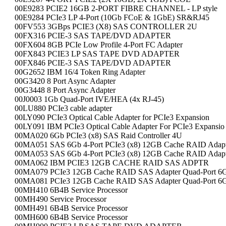
00E9283 PCIE2 16GB 2-PORT FIBRE CHANNEL - LP style
00E9284 PCIe3 LP 4-Port (10Gb FCoE & 1GbE) SR&RJ45
00FV553 3GBps PCIE3 (X8) SAS CONTROLLER 2U
00FX316 PCIE-3 SAS TAPE/DVD ADAPTER
00FX604 8GB PCIe Low Profile 4-Port FC Adapter
00FX843 PCIE3 LP SAS TAPE DVD ADAPTER
00FX846 PCIE-3 SAS TAPE/DVD ADAPTER
00G2652 IBM 16/4 Token Ring Adapter
00G3420 8 Port Async Adapter
00G3448 8 Port Async Adapter
00J0003 1Gb Quad-Port IVE/HEA (4x RJ-45)
00LU880 PCIe3 cable adapter
00LY090 PCIe3 Optical Cable Adapter for PCIe3 Expansion
00LY091 IBM PCIe3 Optical Cable Adapter For PCIe3 Expansio
00MA020 6Gb PCIe3 (x8) SAS Raid Controller 4U
00MA051 SAS 6Gb 4-Port PCIe3 (x8) 12GB Cache RAID Adapt
00MA053 SAS 6Gb 4-Port PCIe3 (x8) 12GB Cache RAID Adapt
00MA062 IBM PCIE3 12GB CACHE RAID SAS ADPTR
00MA079 PCIe3 12GB Cache RAID SAS Adapter Quad-Port 6
00MA081 PCIe3 12GB Cache RAID SAS Adapter Quad-Port 6
00MH410 6B4B Service Processor
00MH490 Service Processor
00MH491 6B4B Service Processor
00MH600 6B4B Service Processor