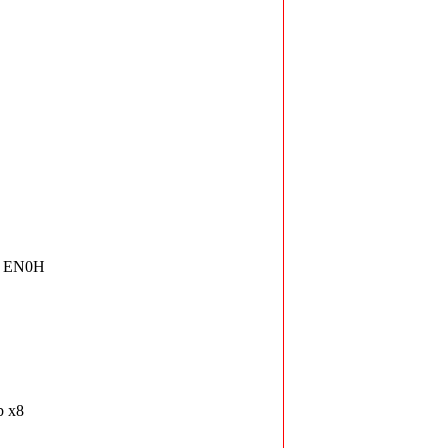
e EN0H
b x8