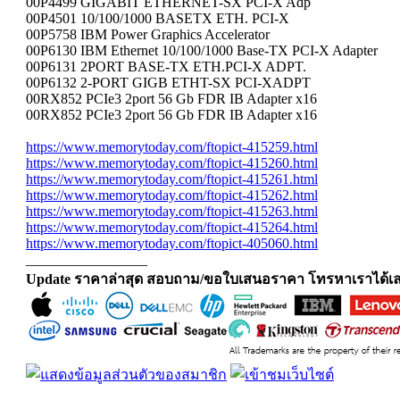
00P4499 GIGABIT ETHERNET-SX PCI-X Adp
00P4501 10/100/1000 BASETX ETH. PCI-X
00P5758 IBM Power Graphics Accelerator
00P6130 IBM Ethernet 10/100/1000 Base-TX PCI-X Adapter
00P6131 2PORT BASE-TX ETH.PCI-X ADPT.
00P6132 2-PORT GIGB ETHT-SX PCI-XADPT
00RX852 PCIe3 2port 56 Gb FDR IB Adapter x16
00RX852 PCIe3 2port 56 Gb FDR IB Adapter x16
https://www.memorytoday.com/ftopict-415259.html
https://www.memorytoday.com/ftopict-415260.html
https://www.memorytoday.com/ftopict-415261.html
https://www.memorytoday.com/ftopict-415262.html
https://www.memorytoday.com/ftopict-415263.html
https://www.memorytoday.com/ftopict-415264.html
https://www.memorytoday.com/ftopict-405060.html
_________________
Update ราคาล่าสุด สอบถาม/ขอใบเสนอราคา โทรหาเราได้เล