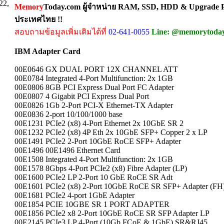
22,
Memory
Today.com ผู้จำหน่าย RAM, SSD, HDD & Upgrade Pa
ประเทศไทย !!
สอบถามข้อมูลเพิ่มเติมได้ที่
02-641-0055
Line: @memorytoda
IBM Adapter Card
00E0646 GX DUAL PORT 12X CHANNEL ATT
00E0784 Integrated 4-Port Multifunction: 2x 1GB
00E0806 8GB PCI Express Dual Port FC Adapter
00E0807 4 Gigabit PCI Express Dual Port
00E0826 1Gb 2-Port PCI-X Ethernet-TX Adapter
00E0836 2-port 10/100/1000 base
00E1231 PCIe2 (x8) 4-Port Ethernet 2x 10GbE SR 2
00E1232 PCIe2 (x8) 4P Eth 2x 10GbE SFP+ Copper 2 x LP
00E1491 PCIe2 2-Port 10GbE RoCE SFP+ Adapter
00E1496 00E1496 Ethernet Card
00E1508 Integrated 4-Port Multifunction: 2x 1GB
00E1578 8Gbps 4-Port PCIe2 (x8) Fibre Adapter (LP)
00E1600 PCIe2 LP 2-Port 10 GbE RoCE SR Adt
00E1601 PCIe2 (x8) 2-Port 10GbE RoCE SR SFP+ Adapter (FH
00E1681 PCIe2 4-port 1GbE Adapter
00E1854 PCIE 10GBE SR 1 PORT ADAPTER
00E1856 PCIe2 x8 2-Port 10GbE RoCE SR SFP Adapter LP
00E2145 PCIe3 LP 4-Port (10Gb FCoE & 1GbE) SR&RJ45