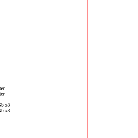
er
er
Gb x8
Gb x8