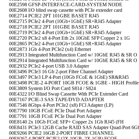
00E2598 GFSP-INTERFACE-CARD-SYSTEM NODE
00E2608 I/O blind swap cassette with PCIe extender card
00E2714 PCIE2 2PT 101GBE BASET RJ45
00E2715 PCIe2 4-Port (10Gb+1GbE) SR+RJ45 Adapter
00E2718 PCIE2 2PT 101GBE BASET RJ45
00E2719 PCIe2 4-Port (10Gb+1GbE) SR+RJ45 Adapter
00E2720 PCIe2 x8 4-Port Eth 2x 10GbE SFP Copper 2 x 1G
00E2865 PCIe2 4-Port (10Gb+1GbE) SR+RJ45 Adapter
00E2873 1Gb 4-Port PCIe2 (x4) Ethernet
00E2913 Integrated Multifunction Card w/ 10GbE RJ45 & SR O
00E2914 Integrated Multifunction Card w/ 10GbE RJ45 & SR O
00E2932 PCIe2 4-port USB 3.0 Adapter
00E3496 PCIe3 16 Gb 2-port Fibre Channel Adapter
00E3497 PCIe3 LP 4-Port (10Gb FCoE & 1GbE) SR&RJ45
00E3498 PCIE-2 4-PORT 10GB FCOE & 1GBE - HIGH Profil
00E3809 System I/O Port Card S814 / S824
00E4322 I/O Blind Swap Cassette With PCIe Extender Card
00E7167 PCIE-3 SAS TAPE/DVD ADAPTER
00E7546 8Gbps 4-Port PCIe2 (x8) FCl Adapter (LP)
00E7790 10GB FCoE PCIe Dual Port Adapter
00E7791 10GB FCoE PCIe Dual Port Adapter
00E8140 2x 10Gb FCoE SFP+ Copper 2x 1Gb RJ45 (FH
00E8431 PCIe3 12GB Cache RAID SAS Adapter Quad-Port 6G
00E9266 PCIE2 16GB 2-PORT FIBRE CHANNEL
00E9267 4-PORT PCIE2 (2X 10GB, 2X 1GB) FCOE