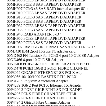
00MH900 PCIE3 LP SAS TAPE DVD ADAPTER
00MH903 PCIE-3 SAS TAPE/DVD ADAPTER
00MH907 PCIe3 x8 SAS RAID internal adapter 6Gb
00MH910 PCIE3 LP SAS TAPE DVD ADAPTER
00MH913 PCIE-3 SAS TAPE/DVD ADAPTER
00MH920 PCIE-3 SAS TAPE/DVD ADAPTER
00MH932 PCIE3 LP SAS TAPE DVD ADAPTER
00MH935 PCIE-3 SAS TAPE/DVD ADAPTER
00MH940 RAID ADAPTER 57D7
00MH956 PCIE3 LP SAS TAPE DVD ADAPTER
00MH959 PCIE-3 SAS TAPE/DVD ADAPTER
00MH997 IBM 6GB INTERNAL SAS ADAPTER 57D7
00MJ430 IBM 2port 16Gbps FC adapter card
00ND462 FH Tailstock for PCIe3 4-port 10 GbE SR Adapter
00ND466 4-port 10 GbE SR Adapter
00ND468 PCIE-3 4-PORT 10GBE SR ADAPTER FH
00ND478 PCIE3 16GB 2-PORT FIBRE CHANNEL
00P3055 GIGABIT ETHERNET-SX PCI-X Adp
00P3056 10/100/1000 BASETX ETH. PCI-X
00P3126 SP System Attachment Adapter
00P4289 1Gb 2-Port PCI-X Ethernet-TX Adapter
00P4290 2-PORT GIGB ETHT-SX PCI-XADPT
00P4295 PCI-X FIBRE CHAN TAPE CTLR
00P4297 PCI-X FIBRE CHAN TAPE CTLR
00P4494 2 Gigabit Fibre Channel Adapter