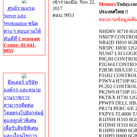
เข้าร่วมเมื่อ: Nov 22,
Memory
Today.co
ศูนย์รวมแรม
2017
ประเทศไทย !!
ตอบ: 9953
Server และ
สอบถามข้อมูลเพิ่มเ
Workstation ชนิด
ต่าง ๆ สอบถามได้
NHD8V H710 6Gb
NMJ7P CONTROL
ทันทีที่
Corporate
NR42D H810 6GB
Center: 02-641-
NR5PC H830 12Gb
0055
NU947 LSI LOGIC
P0GJH CONTROLL
Corporate
P2GW4 CONTROL
Center
P2R3R HBA330 12
P31H2 CONTROL
P3WV4 H710P 6Gb
ดีลเลอร์ บริษัท
PC202 CONTROL
องค์กร และหน่วย
PK2W9 H710P 1
งานราชการ
PKTKX H730 12Gb
PPWF9 DELL HB
สามารถติดต่อ
PR174 PERC 6/E
โดยตรงไปยังกลุ่มผู้
PXPY6 TL4000 
R1DNH H310 6Gb/
ดูแลลูกค้าพิเศษ
R1DNH H310 6Gb/
เพื่อรับสิทธิพิเศษ
R1HPD H800 6GB
และเงื่อนไขการ
R1HPD H800 6GB