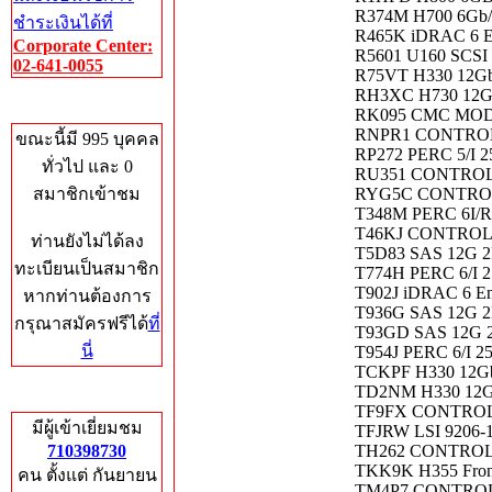
R374M H700 6Gb/
ชำระเงินได้ที่
R465K iDRAC 6 En
Corporate Center:
R5601 U160 SCS
02-641-0055
R75VT H330 12G
RH3XC H730 12G
Who's Online
RK095 CMC MOD
RNPR1 CONTROLL
ขณะนี้มี 995 บุคคล
RP272 PERC 5/I 
ทั่วไป และ 0
RU351 CONTROL
สมาชิกเข้าชม
RYG5C CONTRO
T348M PERC 6I/R 
T46KJ CONTROL
ท่านยังไม่ได้ลง
T5D83 SAS 12G
ทะเบียนเป็นสมาชิก
T774H PERC 6/I 
T902J iDRAC 6 Ent
หากท่านต้องการ
T936G SAS 12G
กรุณาสมัครฟรีได้
ที่
T93GD SAS 12G
นี่
T954J PERC 6/I 
TCKPF H330 12Gb
TD2NM H330 12Gb
Total Hits
TF9FX CONTROL
มีผู้เข้าเยี่ยมชม
TFJRW LSI 9206-
710398730
TH262 CONTROL
TKK9K H355 Fron
คน ตั้งแต่ กันยายน
TM4P7 CONTROL