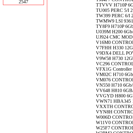
2547
TTVVV H710P 6G
TU005 PERC 5/I 
TW399 PERC 6/I
TWMW9 LSI 9361-8
TY8F9 H710P 6Gb
U039M H200 6Gb/
UJ924 CMC MOD
V16M0 CONTROLL
V7FHH H330 12G
V9DX4 DELL P
V9W58 H730 12G
VC296 CONTROL
VFX1G Controlle
VM02C H710 6Gb/
VM076 CONTROL
VN550 H710 6Gb
VV648 H810 6GB
VVGYD H800 6Gb
VWN71 HBA345 1
VXXTH CONTROL
VYN8H CONTROL
W006D CONTROL
W11V0 CONTROL
W25F7 CONTROL