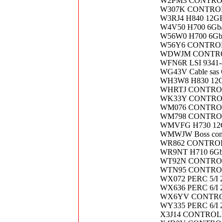
W2PM3 CONTROL
W307K CONTROL
W3RJ4 H840 12G
W4V50 H700 6Gb
W56W0 H700 6Gb/
W56Y6 CONTROL
WDWJM CONTROL
WFN6R LSI 9341-8i
WG43V Cable sas C
WH3W8 H830 12G
WHRTJ CONTROL
WK33Y CONTROL
WM076 CONTROL
WM798 CONTROLL
WMVFG H730 12G
WMWJW Boss contr
WR862 CONTROL
WR9NT H710 6Gb
WT92N CONTROL
WTN95 CONTROL
WX072 PERC 5/I
WX636 PERC 6/I
WX6YV CONTROL
WY335 PERC 6/I
X3J14 CONTROLL