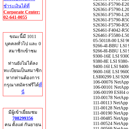
S26361-F5790-E20
ชำระเงินได้ที่
S26361-F5790-L20
Corporate Center:
S26361-F5790-L20
02-641-0055
S26361-F5790-R50
S26361-F5790-R50
Who's Online
S26461-F4042-R50
S26461-F5580-L50
ขณะนี้มี 1011
05-50118-00 LSI
บุคคลทั่วไป และ 0
9266-4I-BBU LS
สมาชิกเข้าชม
9266-8I-BBU LS
9300-16E LSI 93
9380-8E LSI 938
ท่านยังไม่ได้ลง
9400-16I LSI 94
ทะเบียนเป็นสมาชิก
9600-16E LSI 96
LSI00299 LSI 92
หากท่านต้องการ
106-00076 NetApp
กรุณาสมัครฟรีได้
ที่
106-00101 NetApp 
นี่
106-00199 ESH4 co
110-00178 NetApp 
111-00113 NetApp 
Total Hits
111-00128 NetApp
มีผู้เข้าเยี่ยมชม
111-00190 NetApp
708299356
111-00485 NetApp
111-00524 NetApp 
คน ตั้งแต่ กันยายน
111-00569 NetApp