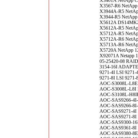
X3401A NetApp Co
X3567-R6 NetApp 
X3944A-R5 NetApp
X3944-R5 NetApp 
X5612A DS14MK2A
X5612A-R5 NetApp
X5712A-R5 NetApp
X5712A-R6 NetAp
X5713A-R6 NetApp
X5720A NetApp 12
X92071A Netapp 12
05-25420-08 RA
3154-16I ADAPT
9271-4I LSI 9271
9271-8I LSI 9271
AOC-S3008L-L8E
AOC-S3008L-L8I 
AOC-S3108L-H8IR
AOC-SAS9266-4I
AOC-SAS9266-8I
AOC-SAS9271-4I 
AOC-SAS9271-8I 
AOC-SAS9300-16E
AOC-SAS9361-8I 
AOC-SAS9380-8E 