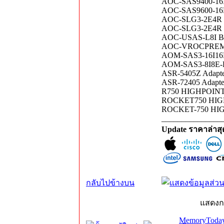
AOC-SAS9400-16I
AOC-SAS9600-16
AOC-SLG3-2E4R
AOC-SLG3-2E4R
AOC-USAS-L8I B
AOC-VROCPREMOD 
AOM-SAS3-16I16
AOM-SAS3-8I8E-
ASR-5405Z Adapt
ASR-72405 Adapt
R750 HIGHPOINT
ROCKET750 HIG
ROCKET-750 HIG
_______________
Update ราคาล่าส
กลับไปข้างบน
แสดงก
MemoryToday