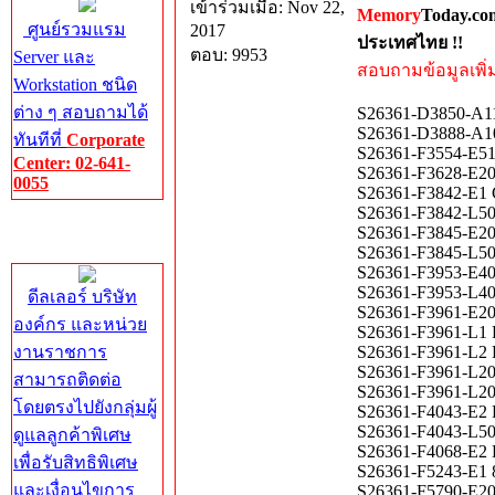
เข้าร่วมเมื่อ: Nov 22,
Memory
Today.co
ศูนย์รวมแรม
2017
ประเทศไทย !!
ตอบ: 9953
Server และ
สอบถามข้อมูลเพิ่มเ
Workstation ชนิด
ต่าง ๆ สอบถามได้
S26361-D3850-A110
S26361-D3888-A1
ทันทีที่
Corporate
S26361-F3554-E51
Center: 02-641-
S26361-F3628-E201
0055
S26361-F3842-E1
S26361-F3842-L5
Corporate
S26361-F3845-E20
Center
S26361-F3845-L50
S26361-F3953-E4
S26361-F3953-L4
ดีลเลอร์ บริษัท
S26361-F3961-E202
องค์กร และหน่วย
S26361-F3961-L1 F
งานราชการ
S26361-F3961-L2 D
S26361-F3961-L201
สามารถติดต่อ
S26361-F3961-L202
โดยตรงไปยังกลุ่มผู้
S26361-F4043-E2
S26361-F4043-L5
ดูแลลูกค้าพิเศษ
S26361-F4068-E2 D
เพื่อรับสิทธิพิเศษ
S26361-F5243-E1 
และเงื่อนไขการ
S26361-F5790-E20