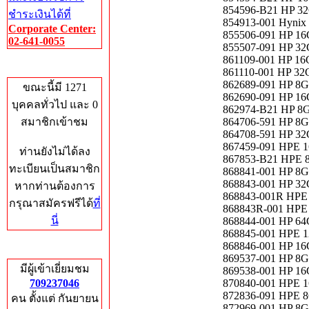
854596-B21 HP 32
ชำระเงินได้ที่
854913-001 Hynix
Corporate Center:
855506-091 HP 16
02-641-0055
855507-091 HP 32
861109-001 HP 16
Who's Online
861110-001 HP 32
862689-091 HP 8G
ขณะนี้มี 1271
862690-091 HP 16
บุคคลทั่วไป และ 0
862974-B21 HP 8
สมาชิกเข้าชม
864706-591 HP 8G
864708-591 HP 3
867459-091 HPE 1
ท่านยังไม่ได้ลง
867853-B21 HPE 
ทะเบียนเป็นสมาชิก
868841-001 HP 8G
868843-001 HP 32
หากท่านต้องการ
868843-001R HPE
กรุณาสมัครฟรีได้
ที่
868843R-001 HPE
นี่
868844-001 HP 64
868845-001 HPE 
868846-001 HP 1
Total Hits
869537-001 HP 8G
มีผู้เข้าเยี่ยมชม
869538-001 HP 16
709237046
870840-001 HPE 
872836-091 HPE 
คน ตั้งแต่ กันยายน
872969-001 HP 8