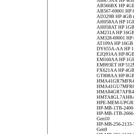
AB475AX HP 4GB 
AB566BX HP 4GB 
AB567-69001 HP 
AD329B HP 4GB (
AH058AA HP 1GB 
AH058AT HP 1GB 
AM231A HP 16GB 
AM328-69001 HP 
AT109A HP 16GB 
DY655A-AA HP 1G
E2Q93AA HP 8GB 
EM160AA HP 1GB 
EM993ET HP 512M
FX621AA HP 4GB 
GT808AA HP 8GB 
HMA41GR7MFR4N-
HMA41GU7MFR8N-
HMA84GR7AFR4N-
HMTA8GL7AHR4C-
HPE-MEM-UPGRD-G
HP-MB-1TB-2400-
HP-MB-1TB-2666-
Gen10
HP-MB-256-2133-
Gen9