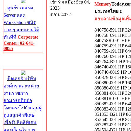
เข้าร่วมเมื่อ: Sep 04,
Memory
Today.co
ศูนย์รวมแรม
2023
ประเทศไทย !!
ตอบ: 4072
Server และ
สอบถามข้อมูลเพิ่มเ
Workstation ชนิด
ต่าง ๆ สอบถามได้
840758-591 HP 3
840758-691 HPE 
ทันทีที่
Corporate
840758R-091 HPE
Center: 02-641-
840759-091 HP 6
0055
840759-191 HP 64
840760-091 HP 1
Corporate
845264-B21 HP 1
Center
846740-001 HP 16
846740-001S HP 1
850879-001 HP 8G
ดีลเลอร์ บริษัท
850880-001 HP 1
องค์กร และหน่วย
850880-001S HP 1
งานราชการ
850881-001 HP 3
850881R-001 HPE
สามารถติดต่อ
850882-001 HP 64
โดยตรงไปยังกลุ่มผู้
850883-001 HP 1
851353-B21 HP 8
ดูแลลูกค้าพิเศษ
852545-001 HP 8
เพื่อรับสิทธิพิเศษ
853287-091 HP 8
และเงื่อนไขการ
854594-B21 HP 1