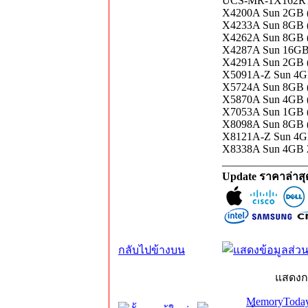
UCS-MR-1X162RY-
X4200A Sun 2GB (
X4233A Sun 8GB (
X4262A Sun 8GB (
X4287A Sun 16GB 
X4291A Sun 2GB (
X5091A-Z Sun 4GB
X5724A Sun 8GB (
X5870A Sun 4GB 
X7053A Sun 1GB 
X8098A Sun 8GB 
X8121A-Z Sun 4GB
X8338A Sun 4GB 
_______________
Update ราคาล่าส
กลับไปข้างบน
แสดงก
MemoryToday