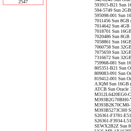
2547
593915-B21 Sun 1
594-5749 Sun 2GB
595098-001 Sun 1
7011456 Sun 8GB 
7014642 Sun 4GB 
7018701 Sun 16GB
7020486 Sun 8GB 
7058861 Sun 16GB
7060758 Sun 32GB
7075659 Sun 32GB
7316672 Sun 32GB
759968-081 Sun 1
805351-B21 Sun O
809083-091 Sun O
819412-001 Sun O
A3QM Sun 16GB (
ATCB Sun Oracle 
M312L6420EG0-CC
M393B2G70BH0-YK
M393B2K70CM0-YF
M393B5273CH0 Su
S26361-F3781-E51
S26361-F3934-L51
SEWX2B2Z Sun 8G