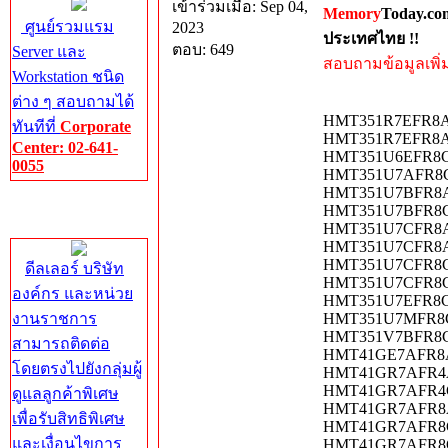
เข้าร่วมเมื่อ: Sep 04,
Memory
Today.co
ศูนย์รวมแรม
2023
ประเทศไทย !!
ตอบ: 649
Server และ
สอบถามข้อมูลเพิ่มเ
Workstation ชนิด
ต่าง ๆ สอบถามได้
HMT351R7EFR8A-H
ทันทีที่
Corporate
HMT351R7EFR8A-P
Center: 02-641-
HMT351U6EFR8C-P
0055
HMT351U7AFR8C-H
HMT351U7BFR8A-H
Corporate
HMT351U7BFR8C-H
Center
HMT351U7CFR8A-H
HMT351U7CFR8A-P
HMT351U7CFR8C-H
ดีลเลอร์ บริษัท
HMT351U7CFR8C-P
องค์กร และหน่วย
HMT351U7EFR8C-P
งานราชการ
HMT351U7MFR8C-H
HMT351V7BFR8C-H
สามารถติดต่อ
HMT41GE7AFR8A-P
โดยตรงไปยังกลุ่มผู้
HMT41GR7AFR4A-P
HMT41GR7AFR4C-P
ดูแลลูกค้าพิเศษ
HMT41GR7AFR8A-P
เพื่อรับสิทธิพิเศษ
HMT41GR7AFR8C-H
และเงื่อนไขการ
HMT41GR7AFR8C-P