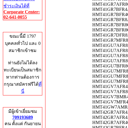
HMT41GR7AFR8C-R
ชำระเงินได้ที่
HMT41GR7BFR4A-P
Corporate Center:
HMT41GR7BFR4C-R
02-641-0055
HMT41GR7BFR8A-P
HMT41GR7BFR8C-P
Who's Online
HMT41GR7BFR8C-R
HMT41GR7DFR8A-P
ขณะนี้มี 1797
HMT41GR7MFR8C-P
บุคคลทั่วไป และ 0
HMT41GU7AFR8A-H
สมาชิกเข้าชม
HMT41GU7AFR8A-P
HMT41GU7AFR8C-H
HMT41GU7AFR8C-P
ท่านยังไม่ได้ลง
HMT41GU7BFR8C-R
ทะเบียนเป็นสมาชิก
HMT41GU7MFR8A-
HMT41GU7MFR8C-H
หากท่านต้องการ
HMT41GU7MFR8C-
กรุณาสมัครฟรีได้
ที่
HMT41GV7AFR4A-H
นี่
HMT41GV7AFR8C-
HMT41GV7BMR4C-
HMT41GV7MFR4A-
Total Hits
HMT41GW7AMR4C-
มีผู้เข้าเยี่ยมชม
HMT42GR7AFR4A-H
709193689
HMT42GR7AFR4A-P
HMT42GR7AFR4C-R
คน ตั้งแต่ กันยายน
HMT42GR7BFR4A-