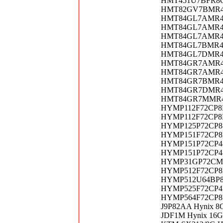
HMT451U7BFR8C-R
HMT82GV7BMR4C-
HMT84GL7AMR4A-H
HMT84GL7AMR4A-P
HMT84GL7AMR4C-
HMT84GL7BMR4C-
HMT84GL7DMR4A-P
HMT84GR7AMR4A-
HMT84GR7AMR4C-
HMT84GR7BMR4C-H
HMT84GR7DMR4C-P
HMT84GR7MMR4C-
HYMP112F72CP8D3
HYMP112F72CP8N3
HYMP125P72CP8-Y
HYMP151F72CP8D5
HYMP151P72CP4-S
HYMP151P72CP4-Y
HYMP31GP72CMP4-
HYMP512F72CP8D3
HYMP512U64BP8-Y
HYMP525F72CP4D3
HYMP564F72CP8N3
J9P82AA Hynix 8G
JDF1M Hynix 16G