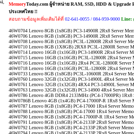
04,
Memory
Today.com ผู้จำหน่าย RAM, SSD, HDD & Upgrade Pa
ประเทศไทย !!
สอบถามข้อมูลเพิ่มเติมได้ที่
02-641-0055 / 084-959-9000
Line:
46W0704 Lenovo 8GB (1x8GB) PC3-14900R 2Rx8 Server Mem
46W0706 Lenovo 8GB (1x8GB) PC3-14900R 2Rx8 Server Mem
46W0708 Lenovo 8GB (1x8GB) PC3L-12800R 2Rx8 Server M
46W0710 Lenovo 8GB (1X8GB) 2RX8 PC3L-12800R Server 
46W0714 Lenovo 16GB (1x16GB) PC3-14900R 2Rx4 Server M
46W0715 Lenovo 16GB (1x16GB) PC3L-12800R 2Rx4 Server
46W0716 Lenovo 16GB (1x16GB) 2Rx4 PC3L-12800R Server
46W0718 Lenovo 16GB (1x16GB) PC3L-12800R 2Rx4 Server
46W0733 Lenovo 8GB (1x8GB) PC3L-10600R 2Rx4 Server M
46W0760 Lenovo 32GB (1x32GB) PC3-14900L 4Rx4 Server M
46W0761 Lenovo 32GB (1x32GB) 4RX4 PC3-14900L Server 
46W0763 Lenovo 32GB (1x32GB) PC3-14900 4Rx4 Server Me
46W0786 Lenovo 4GB DDR4 2133MHz (PC4-17000PR) 1Rx8 
46W0786B Lenovo 4GB (1x4GB) PC4-17000P-R 1Rx8 Server
46W0787 Lenovo 8GB (1x8GB) PC4-17000 1Rx4 Server Memo
46W0788 Lenovo 8GB (1x8GB) PC4-17000 1Rx4 Server Memo
46W0790 Lenovo 8GB (1x8GB) PC4-17000P-R 1Rx4 Server M
46W0791 Lenovo 8GB (1x8GB) PC4-2133P 2Rx8 Server Memo
46W0792 Lenovo 8GB (1x8GB) PC4-2133P 2Rx8 Server Memo
46W0794 Lenovo 8GB (1x8GB) PC4-2133P 2Rx8 Server Memo