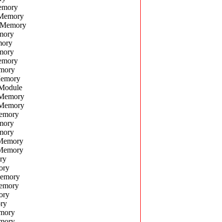
emory
 Memory
 Memory
mory
mory
mory
emory
mory
Memory
Module
 Memory
 Memory
emory
mory
mory
Memory
Memory
ry
ory
Memory
emory
ory
ry
mory
mory