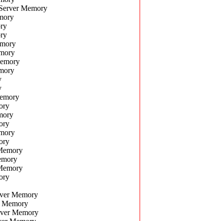
Server Memory
mory
ry
ry
emory
mory
Memory
mory
y
y
Memory
ory
mory
ory
mory
ory
Memory
emory
Memory
ory
ver Memory
r Memory
ver Memory