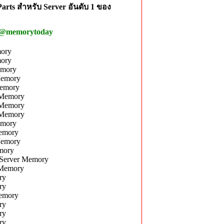
rts สำหรับ Server อันดับ 1 ของ
 @memorytoday
ory
ory
emory
Memory
emory
 Memory
 Memory
 Memory
emory
emory
Memory
mory
Server Memory
 Memory
ry
ry
emory
ry
ry
ry