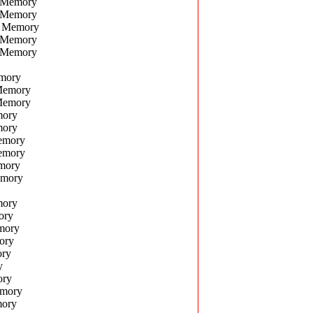
 Memory
 Memory
r Memory
 Memory
 Memory
mory
Memory
Memory
mory
mory
emory
emory
mory
emory
mory
ory
mory
ory
ory
y
ory
mory
mory