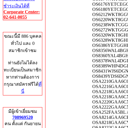
OS6176YETCEGO
ชำระเงินได้ที่
OS6180YETCEGO
Corporate Center:
OS6212WKT8GGU
02-641-0055
OS6220WKT8GGU
OS6238WKTCGGU
Who's Online
OS6272WKTGGGU
OS6320WKT8GHK
ขณะนี้มี 886 บุคคล
OS6328WKT8GHK
ทั่วไป และ 0
OS6386YETGGHK
สมาชิกเข้าชม
OS8356WAL4BGH
OS8360YAL4BGH
OS8378WAL4DGI
ท่านยังไม่ได้ลง
OS8389WHP4DGI
ทะเบียนเป็นสมาชิก
OS8431WJS6DGN
OS8439YDS6DGN
หากท่านต้องการ
OSA2210GAA6CQ
กรุณาสมัครฟรีได้
ที่
OSA2216GAA6CQ
นี่
OSA2218GAA6CQ
OSA2218GAA6CX
OSA2220GAA6CX
Total Hits
OSA2222GAA6CX
มีผู้เข้าเยี่ยมชม
OSA252FAA5BL 
708969520
OSA8214GAA6CR
OSA8218GAA6CY
คน ตั้งแต่ กันยายน
OSA8222GAA6CY