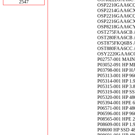
2547
OSP2210GAA6CQ
OSP2214GAA6CX
OSP2216GAA6CQ
OSP2216GAA6CX
OSP8218GAA6CY
OST275FAA6CB 
OST280FAA6CB 
OST875FKQ6BS 
OST880FAA6CC 
OSY2220GAA6CQ
P02757-001 MA
P03052-091 HP 
P03798-001 HP H
P05313-001 HP 9
P05314-001 HP 1
P05315-001 HP 3
P05319-001 HP S
P05320-001 HP 4
P05394-001 HPE 
P06571-001 HP 4
P06596-001 HP 9
P08565-001 HPE 
P08609-001 HP 1
P08690 HP SSD 4