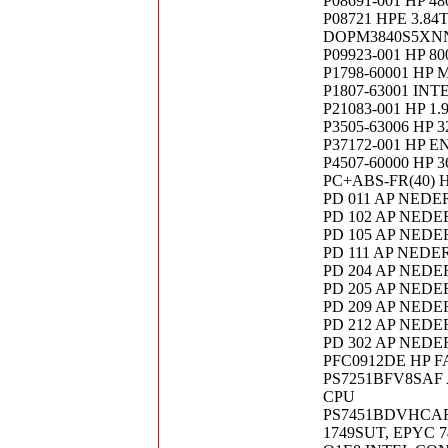
P08691-001 HP 4
P08721 HPE 3.84
DOPM3840S5XN
P09923-001 HP 8
P1798-60001 HP
P1807-63001 IN
P21083-001 HP 1
P3505-63006 HP 
P37172-001 HP E
P4507-60000 HP 3
PC+ABS-FR(40) 
PD 011 AP NED
PD 102 AP NED
PD 105 AP NED
PD 111 AP NED
PD 204 AP NED
PD 205 AP NED
PD 209 AP NED
PD 212 AP NED
PD 302 AP NED
PFC0912DE HP 
PS7251BFV8SAF 
CPU
PS7451BDVHCAF 
1749SUT, EPYC 7