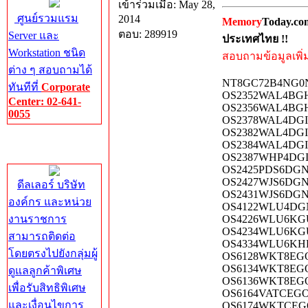
เข้าร่วมเมื่อ: May 28,
ศูนย์รวมแรม
2014
Memory
Today.co
ตอบ: 289919
Server และ
ประเทศไทย !!
Workstation ชนิด
สอบถามข้อมูลเพิ่มเ
ต่าง ๆ สอบถามได้
NT8GC72B4NG0N
ทันทีที่
Corporate
OS2352WAL4BGH
Center: 02-641-
OS2356WAL4BGH
0055
OS2378WAL4DGI
OS2382WAL4DGI
Corporate
OS2384WAL4DGI
Center
OS2387WHP4DGI
OS2425PDS6DGN
OS2427WJS6DGN
ดีลเลอร์ บริษัท
OS2431WJS6DGN
องค์กร และหน่วย
OS4122WLU4DGN
งานราชการ
OS4226WLU6KGU
OS4234WLU6KGU
สามารถติดต่อ
OS4334WLU6KHK
โดยตรงไปยังกลุ่มผู้
OS6128WKT8EGO
OS6134WKT8EGO
ดูแลลูกค้าพิเศษ
OS6136WKT8EGO
เพื่อรับสิทธิพิเศษ
OS6164VATCEGO
และเงื่อนไขการ
OS6174WKTCEGO