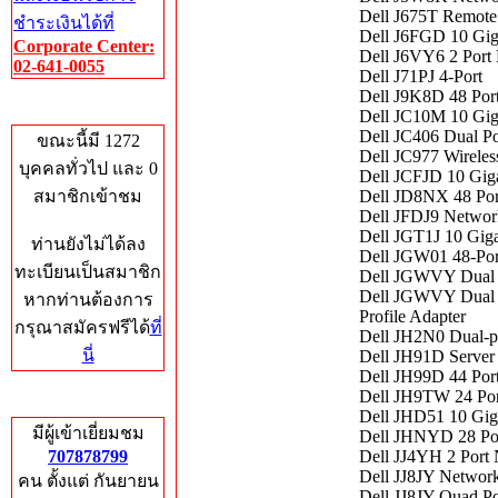
Dell J675T Remote
ชำระเงินได้ที่
Dell J6FGD 10 Gig
Corporate Center:
Dell J6VY6 2 Port
02-641-0055
Dell J71PJ 4-Port
Dell J9K8D 48 Por
Who's Online
Dell JC10M 10 Gig
Dell JC406 Dual P
ขณะนี้มี 1272
Dell JC977 Wirele
บุคคลทั่วไป และ 0
Dell JCFJD 10 Giga
สมาชิกเข้าชม
Dell JD8NX 48 Por
Dell JFDJ9 Netwo
Dell JGT1J 10 Gig
ท่านยังไม่ได้ลง
Dell JGW01 48-Por
ทะเบียนเป็นสมาชิก
Dell JGWVY Dual 
Dell JGWVY Dual 
หากท่านต้องการ
Profile Adapter
กรุณาสมัครฟรีได้
ที่
Dell JH2N0 Dual-po
นี่
Dell JH91D Serve
Dell JH99D 44 Por
Dell JH9TW 24 Por
Total Hits
Dell JHD51 10 Gig
มีผู้เข้าเยี่ยมชม
Dell JHNYD 28 Por
707878799
Dell JJ4YH 2 Port
Dell JJ8JY Networ
คน ตั้งแต่ กันยายน
Dell JJ8JY Quad P