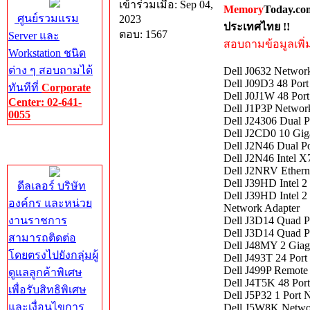
เข้าร่วมเมื่อ: Sep 04,
Memory
Today.co
ศูนย์รวมแรม
2023
ประเทศไทย !!
ตอบ: 1567
Server และ
สอบถามข้อมูลเพิ่มเ
Workstation ชนิด
ต่าง ๆ สอบถามได้
Dell J0632 Network
Dell J09D3 48 Por
ทันทีที่
Corporate
Dell J0J1W 48 Por
Center: 02-641-
Dell J1P3P Network
0055
Dell J24306 Dual P
Dell J2CD0 10 Gig
Corporate
Dell J2N46 Dual Po
Center
Dell J2N46 Intel 
Dell J2NRV Ethern
Dell J39HD Intel 2
ดีลเลอร์ บริษัท
Dell J39HD Intel 
องค์กร และหน่วย
Network Adapter
งานราชการ
Dell J3D14 Quad P
Dell J3D14 Quad P
สามารถติดต่อ
Dell J48MY 2 Giagb
โดยตรงไปยังกลุ่มผู้
Dell J493T 24 Port
Dell J499P Remote
ดูแลลูกค้าพิเศษ
Dell J4T5K 48 Por
เพื่อรับสิทธิพิเศษ
Dell J5P32 1 Port
และเงื่อนไขการ
Dell J5W8K Netwo