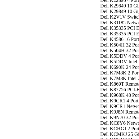
Dell K22895 4 Port
Dell K29849 10 Gig
Dell K29849 10 Gig
Dell K2V1V Switch
Dell K31185 Netwo
Dell K35335 PCI Ex
Dell K35335 PCI E
Dell K4586 16 Por
Dell K504H 32 Po
Dell K504H 32 Por
Dell K5DDV 4 Port
Dell K5DDV Intel 
Dell K690K 24 Por
Dell K7M8K 2 Port
Dell K7M8K Intel 
Dell K869T Remot
Dell K87756 PCI-E
Dell K968K 48 Por
Dell K9CR1 4 Port
Dell K9CR1 Netwo
Dell K9J8N Remot
Dell K9N70 32 Por
Dell KC8Y6 Networ
Dell KCHGJ 2 Port
Dell KCMKJ 25 Gig