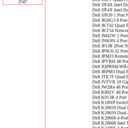
2547
Dell JJF4X Intel Du
Dell JJF4X Intel 
Dell JJN39 1 Port
Dell JKHG3 8 Port
Dell JKT42 Quad P
Dell JKT54 Networ
Dell JM42W 2 Por
Dell JNK9N 4 Port
Dell JP1JR 2Port 
Dell JP9G6 32 Port
Dell JPMJ3 Remot
Dell JPVRH 48 Por
Dell JQPR04LWBA1
Dell JRPM3 Dual P
Dell JTK7F Quad P
Dell JVFVR 10 Gig
Dell JW2R4 48 Por
Dell K002V 48 Por
Dell K013R 4 Port
Dell K18NP Switch
Dell K20659 Dual 
Dell K20659 Dual-
Dell K20668 4-Port
Dell K20668 Intel