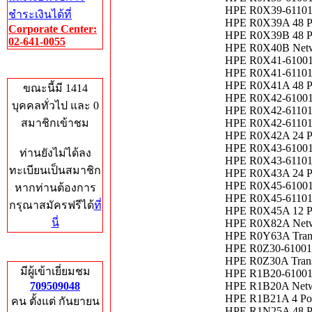
HPE R0X39-61101 
ชำระเงินได้ที่
HPE R0X39A 48 Po
Corporate Center:
HPE R0X39B 48 Po
02-641-0055
HPE R0X40B Netwo
HPE R0X41-61001 
Who's Online
HPE R0X41-61101 
HPE R0X41A 48 Po
ขณะนี้มี 1414
HPE R0X42-61001 
บุคคลทั่วไป และ 0
HPE R0X42-61101 
สมาชิกเข้าชม
HPE R0X42-61101 A
HPE R0X42A 24 Po
HPE R0X43-61001 
ท่านยังไม่ได้ลง
HPE R0X43-61101 
ทะเบียนเป็นสมาชิก
HPE R0X43A 24 Po
HPE R0X45-61001 
หากท่านต้องการ
HPE R0X45-61101 
กรุณาสมัครฟรีได้
ที่
HPE R0X45A 12 Po
นี่
HPE R0X82A Netw
HPE R0Y63A Tran
HPE R0Z30-61001 1
Total Hits
HPE R0Z30A Trans
มีผู้เข้าเยี่ยมชม
HPE R1B20-61001 
709509048
HPE R1B20A Netwo
HPE R1B21A 4 Por
คน ตั้งแต่ กันยายน
HPE R1N25A 48 Po