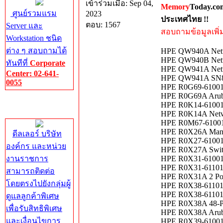
เข้าร่วมเมื่อ: Sep 04,
Memory
Today.co
ศูนย์รวมแรม
2023
ประเทศไทย !!
ตอบ: 1567
Server และ
สอบถามข้อมูลเพิ่มเ
Workstation ชนิด
ต่าง ๆ สอบถามได้
HPE QW940A Netwo
HPE QW940B Netwo
ทันทีที่
Corporate
HPE QW941A Netwo
Center: 02-641-
HPE QW941A SN800
0055
HPE R0G69-61001 
HPE R0G69A Arub
Corporate
HPE R0K14-61001 
Center
HPE R0K14A Netwo
HPE R0M67-61001 
HPE R0X26A Mana
ดีลเลอร์ บริษัท
HPE R0X27-61001 
องค์กร และหน่วย
HPE R0X27A Swit
งานราชการ
HPE R0X31-61001 
HPE R0X31-61101 
สามารถติดต่อ
HPE R0X31A 2 Por
โดยตรงไปยังกลุ่มผู้
HPE R0X38-61101 
HPE R0X38-61101 A
ดูแลลูกค้าพิเศษ
HPE R0X38A 48-Po
เพื่อรับสิทธิพิเศษ
HPE R0X38A Aruba 
และเงื่อนไขการ
HPE R0X39-61001 