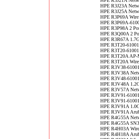
HPE R3J21A Netwo
HPE R3J23A Networ
HPE R3J25A Netwo
HPE R3P69A Wirele
HPE R3P69A-61001
HPE R3P98A 2 Por
HPE R3Q00A 2 Por
HPE R3R67A 1.7G
HPE R3T20-61001 
HPE R3T20-61001 m
HPE R3T20A AP-MN
HPE R3T20A Wirel
HPE R3V38-61001 
HPE R3V38A Netwo
HPE R3V48-61001 
HPE R3V48A 1.2GB
HPE R3V57A Netwo
HPE R3V91-61001 
HPE R3V91-61001 
HPE R3V91A 1.0G
HPE R3V91A Aruba
HPE R4G55A Netwo
HPE R4G55A SN360
HPE R4H03A Wirel
HPE R4H18A Aruba