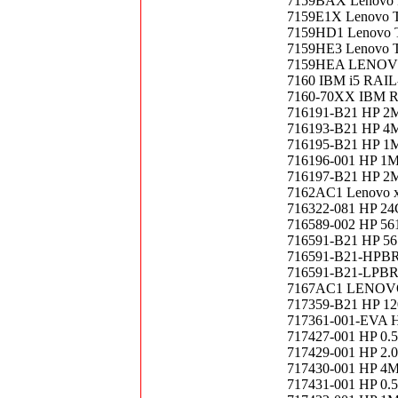
7159BAX Lenovo R
7159E1X Lenovo Th
7159HD1 Lenovo T
7159HE3 Lenovo Th
7159HEA LENOVO R
7160 IBM i5 RAIL
7160-70XX IBM
716191-B21 HP 2M
716193-B21 HP 4M
716195-B21 HP 1M
716196-001 HP 1M
716197-B21 HP 2M
7162AC1 Lenovo x2
716322-081 HP 2
716589-002 HP 561
716591-B21 HP 561
716591-B21-HPBRA
716591-B21-LPBRA
7167AC1 LENOVO I
717359-B21 HP 12
717361-001-EVA 
717427-001 HP 0.5
717429-001 HP 2.0
717430-001 HP 4M
717431-001 HP 0.