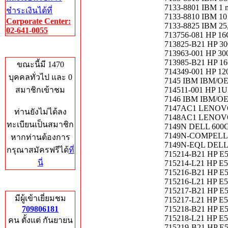
7133-8801 IBM 1 
ชำระเงินได้ที่
7133-8810 IBM 10
Corporate Center:
7133-8825 IBM 25
02-641-0055
713756-081 HP 1
713825-B21 HP 3
Who's Online
713963-001 HP 30
713985-B21 HP 1
ขณะนี้มี 1470
714349-001 HP 12
บุคคลทั่วไป และ 0
7145 IBM IBM/
สมาชิกเข้าชม
714511-001 HP 1U S
7146 IBM IBM/OEM
7147AC1 LENOVO I
ท่านยังไม่ได้ลง
7148AC1 LENOVO I
ทะเบียนเป็นสมาชิก
7149N DELL 600G
7149N-COMPELL
หากท่านต้องการ
7149N-EQL DELL
กรุณาสมัครฟรีได้
ที่
715214-B21 HP E5
นี่
715214-L21 HP E5
715216-B21 HP E5
715216-L21 HP E5
Total Hits
715217-B21 HP E5
มีผู้เข้าเยี่ยมชม
715217-L21 HP E5
709806181
715218-B21 HP E5
715218-L21 HP E5
คน ตั้งแต่ กันยายน
715219-B21 HP E5