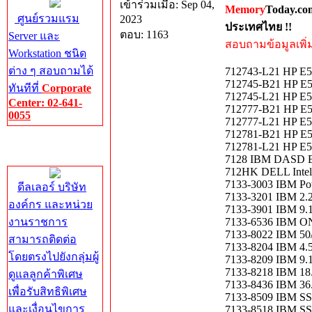
เข้าร่วมเมื่อ: Sep 04,
Memory
Today.co
ศูนย์รวมแรม
2023
ประเทศไทย !!
ตอบ: 1163
Server และ
สอบถามข้อมูลเพิ่มเ
Workstation ชนิด
ต่าง ๆ สอบถามได้
712743-L21 HP E5
712745-B21 HP E5
ทันทีที่
Corporate
712745-L21 HP E5
Center: 02-641-
712777-B21 HP E5
0055
712777-L21 HP E5
712781-B21 HP E5
Corporate
712781-L21 HP E5
Center
7128 IBM DASD
712HK DELL Intel
7133-3003 IBM Pow
ดีลเลอร์ บริษัท
7133-3201 IBM 2.
องค์กร และหน่วย
7133-3901 IBM 9.
งานราชการ
7133-6536 IBM O
7133-8022 IBM 5
สามารถติดต่อ
7133-8204 IBM 4.
โดยตรงไปยังกลุ่มผู้
7133-8209 IBM 9.
7133-8218 IBM 18
ดูแลลูกค้าพิเศษ
7133-8436 IBM 36
เพื่อรับสิทธิพิเศษ
7133-8509 IBM SS
และเงื่อนไขการ
7133-8518 IBM SS