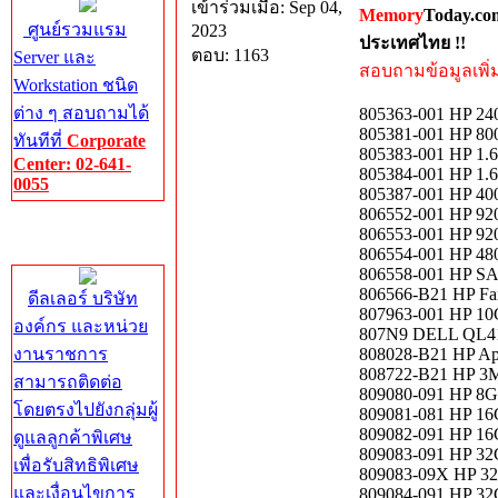
เข้าร่วมเมื่อ: Sep 04,
Memory
Today.co
ศูนย์รวมแรม
2023
ประเทศไทย !!
ตอบ: 1163
Server และ
สอบถามข้อมูลเพิ่มเ
Workstation ชนิด
ต่าง ๆ สอบถามได้
805363-001 HP 24
805381-001 HP 80
ทันทีที่
Corporate
805383-001 HP 1.
Center: 02-641-
805384-001 HP 1.
0055
805387-001 HP 40
806552-001 HP 9
Corporate
806553-001 HP 9
Center
806554-001 HP 4
806558-001 HP SA
806566-B21 HP Fan
ดีลเลอร์ บริษัท
807963-001 HP 10
องค์กร และหน่วย
807N9 DELL QL4
งานราชการ
808028-B21 HP Ap
808722-B21 HP 3M 
สามารถติดต่อ
809080-091 HP 8
โดยตรงไปยังกลุ่มผู้
809081-081 HP 1
809082-091 HP 1
ดูแลลูกค้าพิเศษ
809083-091 HP 3
เพื่อรับสิทธิพิเศษ
809083-09X HP 3
และเงื่อนไขการ
809084-091 HP 3