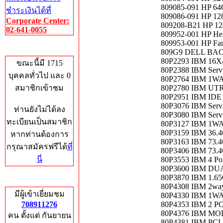
809085-091 HP 6
ชำระเงินได้ที่
809086-091 HP 1
Corporate Center:
809208-B21 HP 1
02-641-0055
809952-001 HP Hea
809953-001 HP Fan
Who's Online
809G9 DELL BAC
80P2293 IBM 16
ขณะนี้มี 1715
80P2388 IBM Servi
บุคคลทั่วไป และ 0
80P2764 IBM 1W
สมาชิกเข้าชม
80P2780 IBM UTR
80P2951 IBM IDE 
80P3076 IBM Servi
ท่านยังไม่ได้ลง
80P3080 IBM Servi
ทะเบียนเป็นสมาชิก
80P3127 IBM 1W
80P3159 IBM 36.
หากท่านต้องการ
80P3163 IBM 73
กรุณาสมัครฟรีได้
ที่
80P3406 IBM 73.
นี่
80P3553 IBM 4 Por
80P3600 IBM DU
80P3870 IBM 1.65
Total Hits
80P4308 IBM 2wa
มีผู้เข้าเยี่ยมชม
80P4330 IBM 1W
708911276
80P4353 IBM 2 
80P4376 IBM MO
คน ตั้งแต่ กันยายน
80P4381 IBM PC