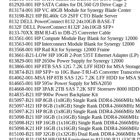
812920-001 HP SATA Cables for DL560 G9 Drive Cage 2
813174-001 HP VC 40GB Module for Synergy Blade Center
813198-B21 HP BL460c G9 2SFF CTO Blade Server
8132 DELL PowerConnect 8132 24x10GB BASE-T
8132F DELL PowerConnect 8132F 24x10GB SFP+
8133-70XX IBM RJ-45 to DB-25 Converter Cable
813561-001 HP Compute Module Bay Blank for Synergy 12000
813563-001 HP Interconnect Module Blank for Synergy 12000
813568-001 HP Rail Kit for Synergy 12000 Frame
813661-B21-LOW HP 10GB 2-Port 535T Ethernet Adapter (LP)
813829-001 HP 2650w Power Supply for Synergy 12000
813866-001 HP 8TB SAS 12G 7.2K LFF HDD for MSA Storag
813874-B21 HP SFP+ to 10G Base-T/RJ-45 Converter Transceiv
814062-001-MSA HP 8TB SAS 12G 7.2K LFF HDD for MSA S
814665-001 HP 595w Power Supply for MSA2050
814668-001 HP 3PAR 2TB SAS 7.2K SFF Storeserv 8000 HDD
814835-B21 HP 900w Power Backplane Kit
815097-B21 HP 8GB (1x8GB) Single Rank DDR4-2666MHz Me
815097-H21 HP 8GB (1x8GB) Single Rank DDR4-2666MHz Me
815097-K21 HP 8GB (1x8GB) Single Rank DDR4-2666MHz Me
815098-B21 HP 16GB (1x16GB) Single Rank DDR4-2666MHz 
815098-H21 HP 16GB (1x16GB) Single Rank DDR4-2666MHz 
815098-K21 HP 16GB (1x16GB) Single Rank DDR4-2666MHz 
815100-B21 HP 32GB (1x32GB) Dual Rank DDR4-2666MHz M
815100-B21-OEM HP OEM Equivalent to 815100-B21 (32G