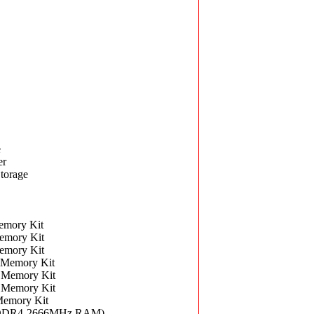
e
er
torage
mory Kit
mory Kit
mory Kit
Memory Kit
Memory Kit
Memory Kit
emory Kit
B DDR4-2666MHz RAM)