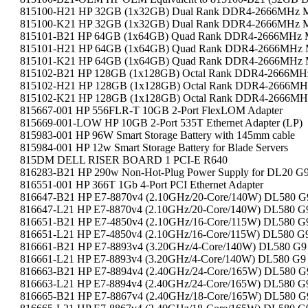
815100-H21 HP 32GB (1x32GB) Dual Rank DDR4-2666MHz M
815100-K21 HP 32GB (1x32GB) Dual Rank DDR4-2666MHz M
815101-B21 HP 64GB (1x64GB) Quad Rank DDR4-2666MHz 
815101-H21 HP 64GB (1x64GB) Quad Rank DDR4-2666MHz 
815101-K21 HP 64GB (1x64GB) Quad Rank DDR4-2666MHz 
815102-B21 HP 128GB (1x128GB) Octal Rank DDR4-2666MH
815102-H21 HP 128GB (1x128GB) Octal Rank DDR4-2666MH
815102-K21 HP 128GB (1x128GB) Octal Rank DDR4-2666MH
815667-001 HP 556FLR-T 10GB 2-Port FlexLOM Adapter
815669-001-LOW HP 10GB 2-Port 535T Ethernet Adapter (LP)
815983-001 HP 96W Smart Storage Battery with 145mm cable
815984-001 HP 12w Smart Storage Battery for Blade Servers
815DM DELL RISER BOARD 1 PCI-E R640
816283-B21 HP 290w Non-Hot-Plug Power Supply for DL20 G
816551-001 HP 366T 1Gb 4-Port PCI Ethernet Adapter
816647-B21 HP E7-8870v4 (2.10GHz/20-Core/140W) DL580 G
816647-L21 HP E7-8870v4 (2.10GHz/20-Core/140W) DL580 G
816651-B21 HP E7-4850v4 (2.10GHz/16-Core/115W) DL580 G
816651-L21 HP E7-4850v4 (2.10GHz/16-Core/115W) DL580 G
816661-B21 HP E7-8893v4 (3.20GHz/4-Core/140W) DL580 G9
816661-L21 HP E7-8893v4 (3.20GHz/4-Core/140W) DL580 G9
816663-B21 HP E7-8894v4 (2.40GHz/24-Core/165W) DL580 G
816663-L21 HP E7-8894v4 (2.40GHz/24-Core/165W) DL580 G
816665-B21 HP E7-8867v4 (2.40GHz/18-Core/165W) DL580 G