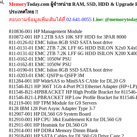
04,
Memory
Today.com ผู้จำหน่าย RAM, SSD, HDD & Upgrade Pa
ประเทศไทย !!
สอบถามข้อมูลเพิ่มเติมได้ที่
02-641-0055
Line: @memorytoda
810836-001 HP Management Module
810872-001 HP 1.2TB SAS 10K SFF HDD for 3PAR 8000
811-0126-02 EMC Isilon 8GB SSD SATA boot drive
811-0131-01 EMC 2TB 7.2K LFF 6G HDD ISILON X2x0 X4x
811-0131-02 EMC 2TB 7.2K LFF 6G HDD ISILON X200 X40
811-0162-01 EMC 1050W PSU
811-0162-81 EMC 1050W PSU
811-0190-01 EMC Isilon 8GB SSD SATA boot drive
811-0203-01 EMC QSFP to QSFP 3M
811284-001 HP WideSAS to MiniSAS CAble for DL20 G9
811546-B21 HP 366T 1Gb 4-Port PCI Ethernet Adapter (HP+LP)
811546-B21-HPBRACKET HP High Profile Bracket for 811546
811546-B21-LPBRACKET HP Low Profile Bracket for 811546
812119-001 HP TPM Module for G9 Servers
8128 IBM 128 Port Async Adapter Type 3-7
812907-001 HP DL560 G9 System Board
812910-001 HP CPU 3&4 Enablement Kit for DL560 G9
812911-001 HP Heatsink for DL560 G9
812914-001 HP DDR4 Memory Dimm Blank
812918-001 HP SATA Cables for DL560 G9 Drive Cage 2