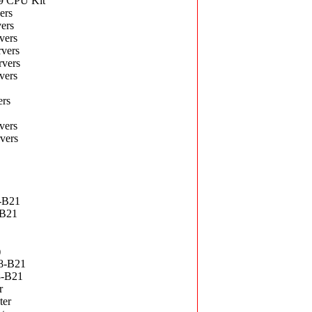
9 CPU Kit
ers
ers
vers
vers
vers
vers
rs
vers
vers
-B21
-B21
)
8-B21
8-B21
r
ter