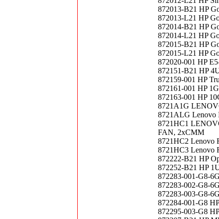
872012-L21 HP Sil
872013-B21 HP Go
872013-L21 HP Go
872014-B21 HP Go
872014-L21 HP Go
872015-B21 HP Go
872015-L21 HP Go
872020-001 HP E5
872151-B21 HP 4U
872159-001 HP Tru
872161-001 HP 1Gb
872163-001 HP 10
8721A1G LENOVO I
8721ALG Lenovo F
8721HC1 LENOVO 
FAN, 2xCMM
8721HC2 Lenovo F
8721HC3 Lenovo F
872222-B21 HP Op
872252-B21 HP 1U 
872283-001-G8-6
872283-002-G8-6
872283-003-G8-6G
872284-001-G8 HP
872295-003-G8 HP