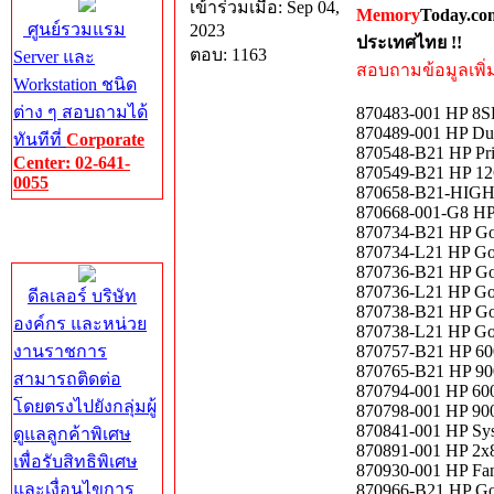
เข้าร่วมเมื่อ: Sep 04,
Memory
Today.co
ศูนย์รวมแรม
2023
ประเทศไทย !!
ตอบ: 1163
Server และ
สอบถามข้อมูลเพิ่มเ
Workstation ชนิด
ต่าง ๆ สอบถามได้
870483-001 HP 8S
870489-001 HP Du
ทันทีที่
Corporate
870548-B21 HP Prim
Center: 02-641-
870549-B21 HP 12G
0055
870658-B21-HIGH H
870668-001-G8 H
Corporate
870734-B21 HP Go
Center
870734-L21 HP Go
870736-B21 HP Go
870736-L21 HP Go
ดีลเลอร์ บริษัท
870738-B21 HP Go
องค์กร และหน่วย
870738-L21 HP Go
งานราชการ
870757-B21 HP 6
870765-B21 HP 9
สามารถติดต่อ
870794-001 HP 60
โดยตรงไปยังกลุ่มผู้
870798-001 HP 90
870841-001 HP Sys
ดูแลลูกค้าพิเศษ
870891-001 HP 2x
เพื่อรับสิทธิพิเศษ
870930-001 HP Fa
และเงื่อนไขการ
870966-B21 HP Go