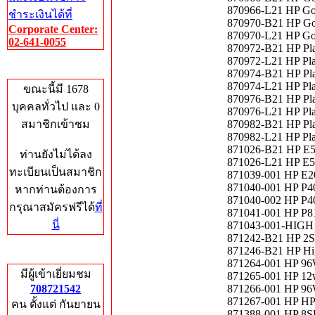
870966-L21 HP Go
ชำระเงินได้ที่
870970-B21 HP Go
Corporate Center:
870970-L21 HP Go
02-641-0055
870972-B21 HP Pl
870972-L21 HP Pl
Who's Online
870974-B21 HP Pl
870974-L21 HP Pl
ขณะนี้มี 1678
870976-B21 HP Pl
บุคคลทั่วไป และ 0
870976-L21 HP Pl
สมาชิกเข้าชม
870982-B21 HP Pl
870982-L21 HP Pl
871026-B21 HP E5
ท่านยังไม่ได้ลง
871026-L21 HP E5
ทะเบียนเป็นสมาชิก
871039-001 HP E20
871040-001 HP P40
หากท่านต้องการ
871040-002 HP P40
กรุณาสมัครฟรีได้
ที่
871041-001 HP P81
นี่
871043-001-HIGH H
871242-B21 HP 2S
871246-B21 HP Hig
Total Hits
871264-001 HP 96W
มีผู้เข้าเยี่ยมชม
871265-001 HP 12w 
708721542
871266-001 HP 96W
871267-001 HP HPE
คน ตั้งแต่ กันยายน
871388-001 HP 8S