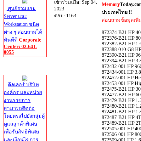
เข้าร่วมเมื่อ: Sep 04,
Memory
Today.co
ศูนย์รวมแรม
2023
ประเทศไทย !!
ตอบ: 1163
Server และ
สอบถามข้อมูลเพิ่มเ
Workstation ชนิด
ต่าง ๆ สอบถามได้
872374-B21 HP 4
872376-B21 HP 8
ทันทีที่
Corporate
872382-B21 HP 1.
Center: 02-641-
872388-010-G8 HP
0055
872390-B21 HP 96
872394-B21 HP 3.
Corporate
872432-001 HP 96
Center
872434-001 HP 3.
872452-001 HP Hea
872453-001 HP Hi
ดีลเลอร์ บริษัท
872475-B21 HP 3
องค์กร และหน่วย
872477-B21 HP 6
งานราชการ
872479-B21 HP 1.
872480-B21 HP 1.
สามารถติดต่อ
872481-B21 HP 1.
โดยตรงไปยังกลุ่มผู้
872487-B21 HP 4T
872489-B21 HP 2T
ดูแลลูกค้าพิเศษ
872505-001 HP 40
เพื่อรับสิทธิพิเศษ
872506-001 HP 80
และเงื่อนไขการ
872509-001 HP 1.