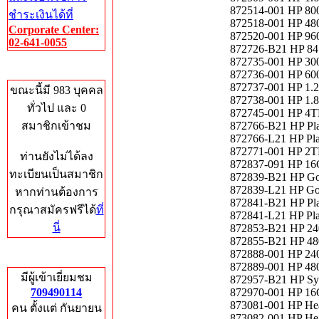
872514-001 HP 80
ชำระเงินได้ที่
872518-001 HP 48
Corporate Center:
872520-001 HP 96
02-641-0055
872726-B21 HP 841
872735-001 HP 30
Who's Online
872736-001 HP 60
872737-001 HP 1.
ขณะนี้มี 983 บุคคล
872738-001 HP 1.
ทั่วไป และ 0
872745-001 HP 4T
สมาชิกเข้าชม
872766-B21 HP Pl
872766-L21 HP Pl
872771-001 HP 2T
ท่านยังไม่ได้ลง
872837-091 HP 1
ทะเบียนเป็นสมาชิก
872839-B21 HP Go
872839-L21 HP Go
หากท่านต้องการ
872841-B21 HP Pl
กรุณาสมัครฟรีได้
ที่
872841-L21 HP Pl
นี่
872853-B21 HP 24
872855-B21 HP 48
872888-001 HP 24
Total Hits
872889-001 HP 48
มีผู้เข้าเยี่ยมชม
872957-B21 HP Sy
709490114
872970-001 HP 1
873081-001 HP Hea
คน ตั้งแต่ กันยายน
873082-001 HP Hea