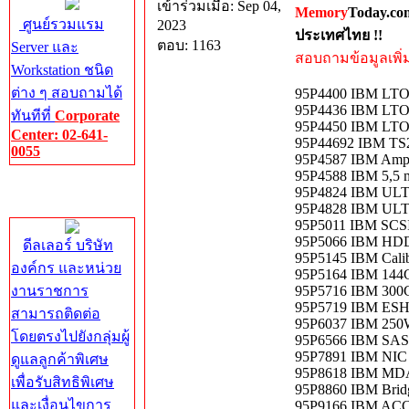
เข้าร่วมเมื่อ: Sep 04,
Memory
Today.co
ศูนย์รวมแรม
2023
ประเทศไทย !!
ตอบ: 1163
Server และ
สอบถามข้อมูลเพิ่มเ
Workstation ชนิด
ต่าง ๆ สอบถามได้
95P4400 IBM LT
95P4436 IBM LTO 4
ทันทีที่
Corporate
95P4450 IBM LTO 
Center: 02-641-
95P44692 IBM T
0055
95P4587 IBM Amph
95P4588 IBM 5,5 m
Corporate
95P4824 IBM UL
Center
95P4828 IBM UL
95P5011 IBM SCS
95P5066 IBM HD
ดีลเลอร์ บริษัท
95P5145 IBM Calib
องค์กร และหน่วย
95P5164 IBM 14
งานราชการ
95P5716 IBM 30
95P5719 IBM ESH4 
สามารถติดต่อ
95P6037 IBM 250W
โดยตรงไปยังกลุ่มผู้
95P6566 IBM SA
95P7891 IBM NIC 4
ดูแลลูกค้าพิเศษ
95P8618 IBM MD
เพื่อรับสิทธิพิเศษ
95P8860 IBM Bri
และเงื่อนไขการ
95P9166 IBM ACC