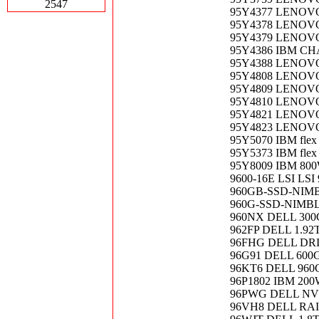
2547
95Y4377 LENOVO 
95Y4378 LENOVO C
95Y4379 LENOVO I
95Y4386 IBM CH
95Y4388 LENOVO H
95Y4808 LENOVO
95Y4809 LENOVO
95Y4810 LENOVO
95Y4821 LENOVO
95Y4823 LENOVO
95Y5070 IBM flex 
95Y5373 IBM flex 
95Y8009 IBM 800W
9600-16E LSI LS
960GB-SSD-NIMBL
960G-SSD-NIMBLE
960NX DELL 300
962FP DELL 1.9
96FHG DELL DRI
96G91 DELL 600
96KT6 DELL 960
96P1802 IBM 200W
96PWG DELL NVLi
96VH8 DELL RAI