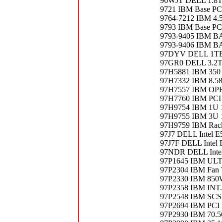
96WJT DELL 1.8
9721 IBM Base P
9764-7212 IBM 4
9793 IBM Base P
9793-9405 IBM 
9793-9406 IBM 
97DYV DELL 1TB
97GR0 DELL 3.2
97H5881 IBM 35
97H7332 IBM 8.5
97H7557 IBM O
97H7760 IBM P
97H9754 IBM 1U
97H9755 IBM 3U
97H9759 IBM Rack
97J7 DELL Intel 
97J7F DELL Intel
97NDR DELL Inte
97P1645 IBM ULT
97P2304 IBM Fan
97P2330 IBM 850W
97P2358 IBM IN
97P2548 IBM SCSI 
97P2694 IBM PCI
97P2930 IBM 70