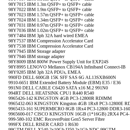
98Y7015 IBM 1.3m QSFP+ to QSFP+ cable
98Y7022 IBM 1.9m QSFP+ to QSFP+ cable
98Y7023 IBM 1.57m QSFP+ to QSFP+ cable
98Y7024 IBM 1.34m QSFP+ to QSFP+ cable
98Y7031 IBM 0.97m QSFP+ to QSFP+ cable
98Y7036 IBM 1.02m QSFP+ to QSFP+ cable
98Y7484 IBM 3ph 32A hard wired EMEA
98Y7537 IBM Compression Accelerator Card
98Y7538 IBM Compression Accelerator Card
98Y7945 IBM Storage adapter
98Y7946 IBM storage adapter
98Y8009 IBM 800W Power Supply Unit for EXP24S
98Y8995 LENOVO Mellanox CB194A Infiniband Connect-IB
98Y9285 IBM 3ph 32A PDUs, EMEA
990FD DELL 600GB 15K SFF SAS 6G AL13SXB600N
9910-6651 IBM Extended Battery Module (EBM) E35 / E36
991N0 DELL CABLE C6420 SATA x16 M.2 991N0
994RT DELL HEATSINK CPU1 R440 R540
9965426-142 KINGSTON 4GB PC3-12800R RDIMM
9965432-063 KINGSTON Kingston 4GB 1Rx8 PC3-12800E 
9965433-161 SUPERMICRO 8GB 1Rx4 PC3-12800 DDR3-16
9965600-017 CISCO KINGSTON 16GB (1*16GB) 2RX4 PC4-
999-580-102 EMC RecoverPoint Gen5 Server Fibre
999FX DELL RISER CARD 1 R630
99GTM DELL X540 2x10Gb I350 2x1Gb NDC 99GTM