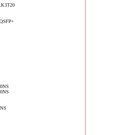
LK3T20
 QSFP+
30NS
30NS
0NS