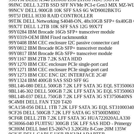
99JNC DELL 3.2TB SSD SFF NVMe PCI-e Gen3 MIX MZ-W
99NCV DELL 900GB 10K SFF SAS 6G WD9002BKTG
99T5J DELL H330 RAID CONTROLLER
99TJK DELL Networking S4048-ON, 48x10GB SFP+ 6x40GB
99X7T DELL 1.2TB 10K SFF SAS 12G 99X7T
99Y0284 IBM Brocade 16Gb SFP+ transceiver module
99Y0319-OEM IBM Fixed rackmountkit
99Y0408 IBM CEC enclosure I2C passive connector card
99Y0812 IBM Brocade 8Gb SFP+ transceiver module
99Y0817 IBM Brocade 8Gb SFP+ transceiver module
99Y1167 IBM 2TB 7.2K SATA HDD
99Y1270 IBM CEC enclosure PCIe single-port card
99Y1271 IBM CEC enclosure PCIe single-port card
99Y1273 IBM CEC ENC I2C INTERFACE 2C4F
99Y1324 IBM 400GB SAS SSD SFF 6G
9BL146-080 DELL 500GB 7.2K LFF SATA 3G EQL ST35006
9BL146-302 DELL 500GB 7.2K LFF SATA 3G EQL ST35006
9BL148-037 DELL 750GB 7.2K LFF SATA 3G ST3750640NS
9C4MH DELL FAN T320 T420
9CA158-056 DELL 1TB 7.2K LFF SATA 3G EQL ST3100034
9CF26 DELL 500GB 7.2K LFF SATA 6G ST500DM002
9CF6R DELL 2TB 7.2K LFF SATA 3G HUA722020ALA330
9CH066-040 FUJITSU 300GB 15K LFF SAS HDD - Primergy
9CH6M DELL Intel E5-2667v3 3.20GHz 8-Core 20M 135W