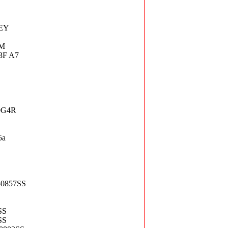
TEY
MM
3F A7
0G4R
5a
50857SS
SS
SS