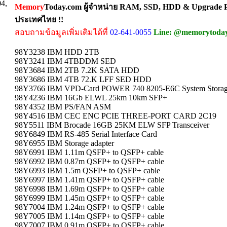
04,
Memory
Today.com ผู้จำหน่าย RAM, SSD, HDD & Upgrade Pa
ประเทศไทย !!
สอบถามข้อมูลเพิ่มเติมได้ที่
02-641-0055
Line: @memorytoda
98Y3238 IBM HDD 2TB
98Y3241 IBM 4TBDDM SED
98Y3684 IBM 2TB 7.2K SATA HDD
98Y3686 IBM 4TB 72.K LFF SED HDD
98Y3766 IBM VPD-Card POWER 740 8205-E6C System Stora
98Y4236 IBM 16Gb ELWL 25km 10km SFP+
98Y4352 IBM PS/FAN ASM
98Y4516 IBM CEC ENC PCIE THREE-PORT CARD 2C19
98Y5511 IBM Brocade 16GB 25KM ELW SFP Transceiver
98Y6849 IBM RS-485 Serial Interface Card
98Y6955 IBM Storage adapter
98Y6991 IBM 1.11m QSFP+ to QSFP+ cable
98Y6992 IBM 0.87m QSFP+ to QSFP+ cable
98Y6993 IBM 1.5m QSFP+ to QSFP+ cable
98Y6997 IBM 1.41m QSFP+ to QSFP+ cable
98Y6998 IBM 1.69m QSFP+ to QSFP+ cable
98Y6999 IBM 1.45m QSFP+ to QSFP+ cable
98Y7004 IBM 1.24m QSFP+ to QSFP+ cable
98Y7005 IBM 1.14m QSFP+ to QSFP+ cable
98Y7007 IBM 0.91m QSFP+ to QSFP+ cable