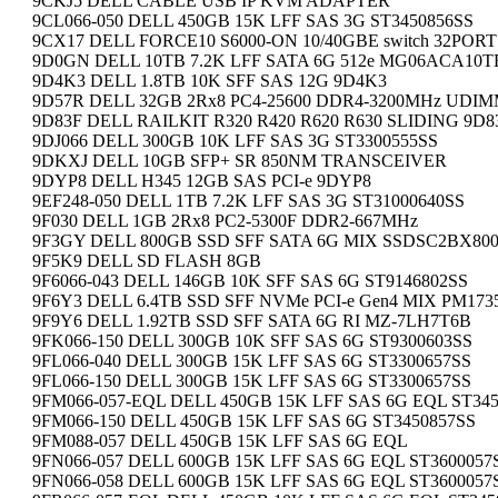
9CKJ5 DELL CABLE USB IP KVM ADAPTER
9CL066-050 DELL 450GB 15K LFF SAS 3G ST3450856SS
9CX17 DELL FORCE10 S6000-ON 10/40GBE switch 32PORT
9D0GN DELL 10TB 7.2K LFF SATA 6G 512e MG06ACA10
9D4K3 DELL 1.8TB 10K SFF SAS 12G 9D4K3
9D57R DELL 32GB 2Rx8 PC4-25600 DDR4-3200MHz UDI
9D83F DELL RAILKIT R320 R420 R620 R630 SLIDING 9D8
9DJ066 DELL 300GB 10K LFF SAS 3G ST3300555SS
9DKXJ DELL 10GB SFP+ SR 850NM TRANSCEIVER
9DYP8 DELL H345 12GB SAS PCI-e 9DYP8
9EF248-050 DELL 1TB 7.2K LFF SAS 3G ST31000640SS
9F030 DELL 1GB 2Rx8 PC2-5300F DDR2-667MHz
9F3GY DELL 800GB SSD SFF SATA 6G MIX SSDSC2BX80
9F5K9 DELL SD FLASH 8GB
9F6066-043 DELL 146GB 10K SFF SAS 6G ST9146802SS
9F6Y3 DELL 6.4TB SSD SFF NVMe PCI-e Gen4 MIX PM173
9F9Y6 DELL 1.92TB SSD SFF SATA 6G RI MZ-7LH7T6B
9FK066-150 DELL 300GB 10K SFF SAS 6G ST9300603SS
9FL066-040 DELL 300GB 15K LFF SAS 6G ST3300657SS
9FL066-150 DELL 300GB 15K LFF SAS 6G ST3300657SS
9FM066-057-EQL DELL 450GB 15K LFF SAS 6G EQL ST34
9FM066-150 DELL 450GB 15K LFF SAS 6G ST3450857SS
9FM088-057 DELL 450GB 15K LFF SAS 6G EQL
9FN066-057 DELL 600GB 15K LFF SAS 6G EQL ST3600057
9FN066-058 DELL 600GB 15K LFF SAS 6G EQL ST3600057