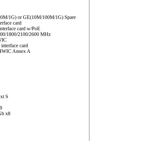
0M/1G) or GE(10M/100M/1G) Spare
rface card
nterface card w/PoE
00/1800/2100/2600 MHz
WIC
nterface card
HWIC Annex A
xt S
9
Gb x8