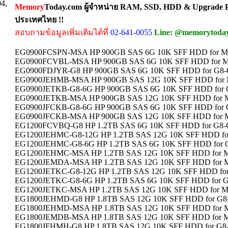
04,
Memory
Today.com ผู้จำหน่าย RAM, SSD, HDD & Upgrade Pa
ประเทศไทย !!
สอบถามข้อมูลเพิ่มเติมได้ที่
02-641-0055
Line: @memorytoda
EG0900FCSPN-MSA HP 900GB SAS 6G 10K SFF HDD for MS
EG0900FCVBL-MSA HP 900GB SAS 6G 10K SFF HDD for MS
EG0900FDJYR-G8 HP 900GB SAS 6G 10K SFF HDD for G8-G
EG0900JEHMB-MSA HP 900GB SAS 12G 10K SFF HDD for M
EG0900JETKB-G8-6G HP 900GB SAS 6G 10K SFF HDD for G
EG0900JETKB-MSA HP 900GB SAS 12G 10K SFF HDD for M
EG0900JFCKB-G8-6G HP 900GB SAS 6G 10K SFF HDD for G
EG0900JFCKB-MSA HP 900GB SAS 12G 10K SFF HDD for M
EG1200FCVBQ-G8 HP 1.2TB SAS 6G 10K SFF HDD for G8-G
EG1200JEHMC-G8-12G HP 1.2TB SAS 12G 10K SFF HDD for
EG1200JEHMC-G8-6G HP 1.2TB SAS 6G 10K SFF HDD for G
EG1200JEHMC-MSA HP 1.2TB SAS 12G 10K SFF HDD for M
EG1200JEMDA-MSA HP 1.2TB SAS 12G 10K SFF HDD for M
EG1200JETKC-G8-12G HP 1.2TB SAS 12G 10K SFF HDD for 
EG1200JETKC-G8-6G HP 1.2TB SAS 6G 10K SFF HDD for G8
EG1200JETKC-MSA HP 1.2TB SAS 12G 10K SFF HDD for MS
EG1800JEHMD-G8 HP 1.8TB SAS 12G 10K SFF HDD for G8-
EG1800JEHMD-MSA HP 1.8TB SAS 12G 10K SFF HDD for M
EG1800JEMDB-MSA HP 1.8TB SAS 12G 10K SFF HDD for M
EG1800JFHMH-G8 HP 1.8TB SAS 12G 10K SFF HDD for G8-