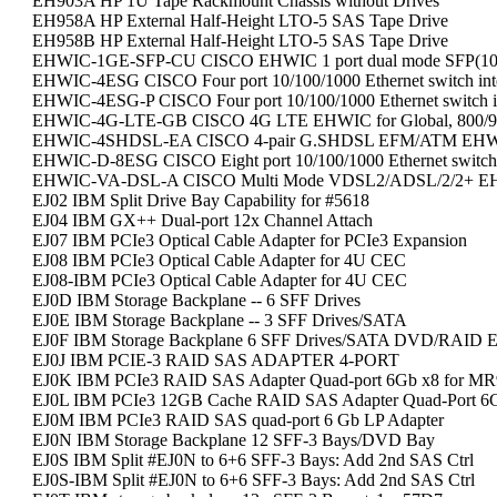
EH903A HP 1U Tape Rackmount Chassis without Drives
EH958A HP External Half-Height LTO-5 SAS Tape Drive
EH958B HP External Half-Height LTO-5 SAS Tape Drive
EHWIC-1GE-SFP-CU CISCO EHWIC 1 port dual mode SFP(10
EHWIC-4ESG CISCO Four port 10/100/1000 Ethernet switch inte
EHWIC-4ESG-P CISCO Four port 10/100/1000 Ethernet switch i
EHWIC-4G-LTE-GB CISCO 4G LTE EHWIC for Global, 800/9
EHWIC-4SHDSL-EA CISCO 4-pair G.SHDSL EFM/ATM EH
EHWIC-D-8ESG CISCO Eight port 10/100/1000 Ethernet switch i
EHWIC-VA-DSL-A CISCO Multi Mode VDSL2/ADSL/2/2+ E
EJ02 IBM Split Drive Bay Capability for #5618
EJ04 IBM GX++ Dual-port 12x Channel Attach
EJ07 IBM PCIe3 Optical Cable Adapter for PCIe3 Expansion
EJ08 IBM PCIe3 Optical Cable Adapter for 4U CEC
EJ08-IBM PCIe3 Optical Cable Adapter for 4U CEC
EJ0D IBM Storage Backplane -- 6 SFF Drives
EJ0E IBM Storage Backplane -- 3 SFF Drives/SATA
EJ0F IBM Storage Backplane 6 SFF Drives/SATA DVD/RAID E
EJ0J IBM PCIE-3 RAID SAS ADAPTER 4-PORT
EJ0K IBM PCIe3 RAID SAS Adapter Quad-port 6Gb x8 for MR
EJ0L IBM PCIe3 12GB Cache RAID SAS Adapter Quad-Port 6
EJ0M IBM PCIe3 RAID SAS quad-port 6 Gb LP Adapter
EJ0N IBM Storage Backplane 12 SFF-3 Bays/DVD Bay
EJ0S IBM Split #EJ0N to 6+6 SFF-3 Bays: Add 2nd SAS Ctrl
EJ0S-IBM Split #EJ0N to 6+6 SFF-3 Bays: Add 2nd SAS Ctrl