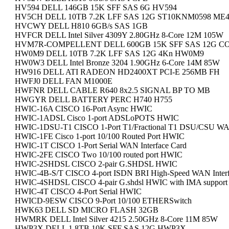
HV594 DELL 146GB 15K SFF SAS 6G HV594
HV5CH DELL 10TB 7.2K LFF SAS 12G ST10KNM0598 ME4
HVCWY DELL H810 6GB/s SAS 1GB
HVFCR DELL Intel Silver 4309Y 2.80GHz 8-Core 12M 105W
HVM7R-COMPELLENT DELL 600GB 15K SFF SAS 12G 
HW0M9 DELL 10TB 7.2K LFF SAS 12G 4Kn HW0M9
HW0W3 DELL Intel Bronze 3204 1.90GHz 6-Core 14M 85W
HW916 DELL ATI RADEON HD2400XT PCI-E 256MB FH
HWFJ0 DELL FAN M1000E
HWFNR DELL CABLE R640 8x2.5 SIGNAL BP TO MB
HWGYR DELL BATTERY PERC H740 H755
HWIC-16A CISCO 16-Port Async HWIC
HWIC-1ADSL Cisco 1-port ADSLoPOTS HWIC
HWIC-1DSU-T1 CISCO 1-Port T1/Fractional T1 DSU/CSU WAN
HWIC-1FE Cisco 1-port 10/100 Routed Port HWIC
HWIC-1T CISCO 1-Port Serial WAN Interface Card
HWIC-2FE CISCO Two 10/100 routed port HWIC
HWIC-2SHDSL CISCO 2-pair G.SHDSL HWIC
HWIC-4B-S/T CISCO 4-port ISDN BRI High-Speed WAN Interf
HWIC-4SHDSL CISCO 4-pair G.shdsl HWIC with IMA support
HWIC-4T CISCO 4-Port Serial HWIC
HWICD-9ESW CISCO 9-Port 10/100 ETHERSwitch
HWK63 DELL SD MICRO FLASH 32GB
HWMRK DELL Intel Silver 4215 2.50GHz 8-Core 11M 85W
HWP3X DELL 1.8TB 10K SFF SAS 12G HWP3X