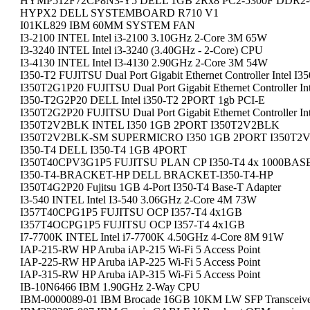
HYMP512F72CP8N3-Y5 DELL 1GB 2Rx8 PC2-5300F DDR2
HYPX2 DELL SYSTEMBOARD R710 V1
I01KL829 IBM 60MM SYSTEM FAN
I3-2100 INTEL Intel i3-2100 3.10GHz 2-Core 3M 65W
I3-3240 INTEL Intel i3-3240 (3.40GHz - 2-Core) CPU
I3-4130 INTEL Intel I3-4130 2.90GHz 2-Core 3M 54W
I350-T2 FUJITSU Dual Port Gigabit Ethernet Controller Intel I3
I350T2G1P20 FUJITSU Dual Port Gigabit Ethernet Controller Int
I350-T2G2P20 DELL Intel i350-T2 2PORT 1gb PCI-E
I350T2G2P20 FUJITSU Dual Port Gigabit Ethernet Controller Int
I350T2V2BLK INTEL I350 1GB 2PORT I350T2V2BLK
I350T2V2BLK-SM SUPERMICRO I350 1GB 2PORT I350T2
I350-T4 DELL I350-T4 1GB 4PORT
I350T40CPV3G1P5 FUJITSU PLAN CP I350-T4 4x 1000BAS
I350-T4-BRACKET-HP DELL BRACKET-I350-T4-HP
I350T4G2P20 Fujitsu 1GB 4-Port I350-T4 Base-T Adapter
I3-540 INTEL Intel I3-540 3.06GHz 2-Core 4M 73W
I357T40CPG1P5 FUJITSU OCP I357-T4 4x1GB
I357T4OCPG1P5 FUJITSU OCP I357-T4 4x1GB
I7-7700K INTEL Intel i7-7700K 4.50GHz 4-Core 8M 91W
IAP-215-RW HP Aruba iAP-215 Wi-Fi 5 Access Point
IAP-225-RW HP Aruba iAP-225 Wi-Fi 5 Access Point
IAP-315-RW HP Aruba iAP-315 Wi-Fi 5 Access Point
IB-10N6466 IBM 1.90GHz 2-Way CPU
IBM-0000089-01 IBM Brocade 16GB 10KM LW SFP Transceiv