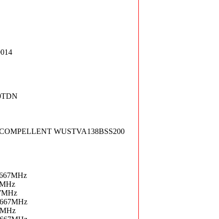
014
0TDN
I COMPELLENT WUSTVA138BSS200
-667MHz
7MHz
67MHz
-667MHz
0MHz