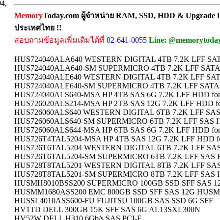
04,
Memory
Today.com ผู้จำหน่าย RAM, SSD, HDD & Upgrade Pa
ประเทศไทย !!
สอบถามข้อมูลเพิ่มเติมได้ที่
02-641-0055
Line: @memorytoda
HUS724040ALA640 WESTERN DIGITAL 4TB 7.2K LFF SA
HUS724040ALA640-SM SUPERMICRO 4TB 7.2K LFF SAT
HUS724040ALE640 WESTERN DIGITAL 4TB 7.2K LFF SA
HUS724040ALE640-SM SUPERMICRO 4TB 7.2K LFF SATA
HUS724040ALS640-MSA HP 4TB SAS 6G 7.2K LFF HDD for
HUS726020ALS214-MSA HP 2TB SAS 12G 7.2K LFF HDD fo
HUS726060ALS640 WESTERN DIGITAL 6TB 7.2K LFF SAS
HUS726060ALS640-SM SUPERMICRO 6TB 7.2K LFF SAS 
HUS726060ALS644-MSA HP 6TB SAS 6G 7.2K LFF HDD for
HUS726T4TAL5204-MSA HP 4TB SAS 12G 7.2K LFF HDD fo
HUS726T6TAL5204 WESTERN DIGITAL 6TB 7.2K LFF SA
HUS726T6TAL5204-SM SUPERMICRO 6TB 7.2K LFF SAS 
HUS728T8TAL5201 WESTERN DIGITAL 8TB 7.2K LFF SA
HUS728T8TAL5201-SM SUPERMICRO 8TB 7.2K LFF SAS 
HUSMH8010BSS200 SUPERMICRO 100GB SSD SFF SAS 1
HUSMM1680ASS200 EMC 800GB SSD SFF SAS 12G HUSM
HUSSL4010ASS600-FU FUJITSU 100GB SAS SSD 6G SFF
HV1TD DELL 300GB 15K SFF SAS 6G AL13SXL300N
HV52W DELL H310 6Gb/s SAS PCI-E