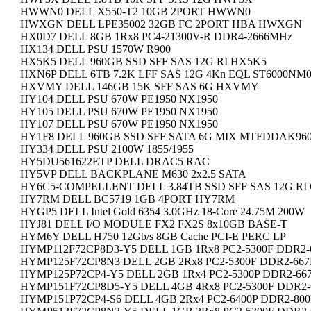
HWWN0 DELL X550-T2 10GB 2PORT HWWN0
HWXGN DELL LPE35002 32GB FC 2PORT HBA HWXGN
HX0D7 DELL 8GB 1Rx8 PC4-21300V-R DDR4-2666MHz
HX134 DELL PSU 1570W R900
HX5K5 DELL 960GB SSD SFF SAS 12G RI HX5K5
HXN6P DELL 6TB 7.2K LFF SAS 12G 4Kn EQL ST6000NM0
HXVMY DELL 146GB 15K SFF SAS 6G HXVMY
HY104 DELL PSU 670W PE1950 NX1950
HY105 DELL PSU 670W PE1950 NX1950
HY107 DELL PSU 670W PE1950 NX1950
HY1F8 DELL 960GB SSD SFF SATA 6G MIX MTFDDAK96
HY334 DELL PSU 2100W 1855/1955
HY5DU561622ETP DELL DRAC5 RAC
HY5VP DELL BACKPLANE M630 2x2.5 SATA
HY6C5-COMPELLENT DELL 3.84TB SSD SFF SAS 12G R
HY7RM DELL BC5719 1GB 4PORT HY7RM
HYGP5 DELL Intel Gold 6354 3.0GHz 18-Core 24.75M 200W
HYJ81 DELL I/O MODULE FX2 FX2S 8x10GB BASE-T
HYM6Y DELL H750 12Gb/s 8GB Cache PCI-E PERC LP
HYMP112F72CP8D3-Y5 DELL 1GB 1Rx8 PC2-5300F DDR2
HYMP125F72CP8N3 DELL 2GB 2Rx8 PC2-5300F DDR2-66
HYMP125P72CP4-Y5 DELL 2GB 1Rx4 PC2-5300P DDR2-6
HYMP151F72CP8D5-Y5 DELL 4GB 4Rx8 PC2-5300F DDR2
HYMP151P72CP4-S6 DELL 4GB 2Rx4 PC2-6400P DDR2-80