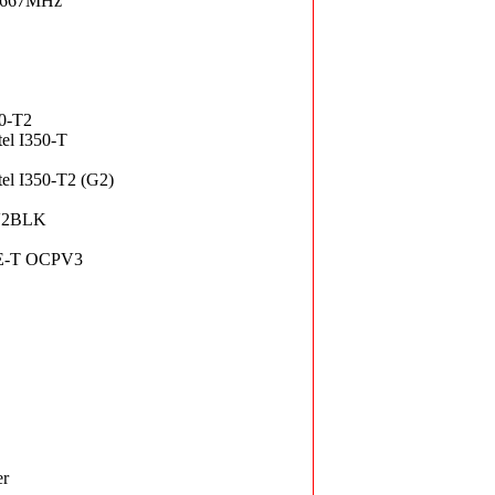
-667MHz
50-T2
el I350-T
el I350-T2 (G2)
V2BLK
E-T OCPV3
er