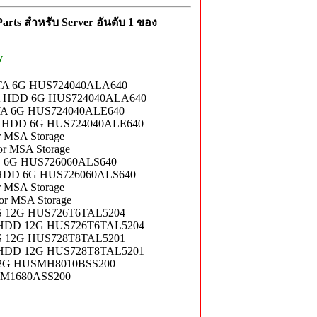
rts สำหรับ Server อันดับ 1 ของ
y
TA 6G HUS724040ALA640
A HDD 6G HUS724040ALA640
TA 6G HUS724040ALE640
 HDD 6G HUS724040ALE640
 MSA Storage
r MSA Storage
 6G HUS726060ALS640
HDD 6G HUS726060ALS640
 MSA Storage
r MSA Storage
S 12G HUS726T6TAL5204
HDD 12G HUS726T6TAL5204
S 12G HUS728T8TAL5201
HDD 12G HUS728T8TAL5201
2G HUSMH8010BSS200
M1680ASS200