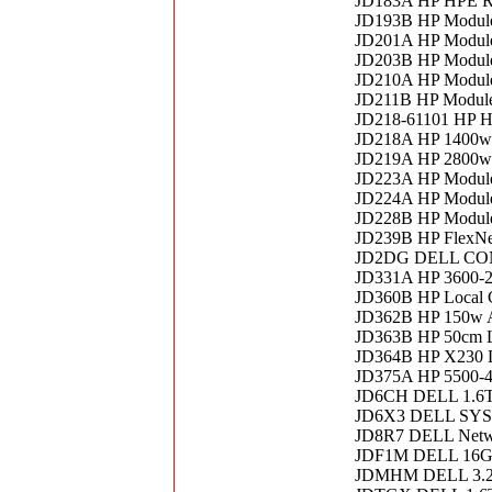
JD183A HP HPE RP
JD193B HP Module 
JD201A HP Module
JD203B HP Module
JD210A HP Module
JD211B HP Module 
JD218-61101 HP H
JD218A HP 1400w 
JD219A HP 2800w 
JD223A HP Module
JD224A HP Module
JD228B HP Module
JD239B HP FlexNet
JD2DG DELL CON
JD331A HP 3600-2
JD360B HP Local C
JD362B HP 150w A
JD363B HP 50cm L
JD364B HP X230 L
JD375A HP 5500-
JD6CH DELL 1.6
JD6X3 DELL SY
JD8R7 DELL Netw
JDF1M DELL 16G
JDMHM DELL 3.2