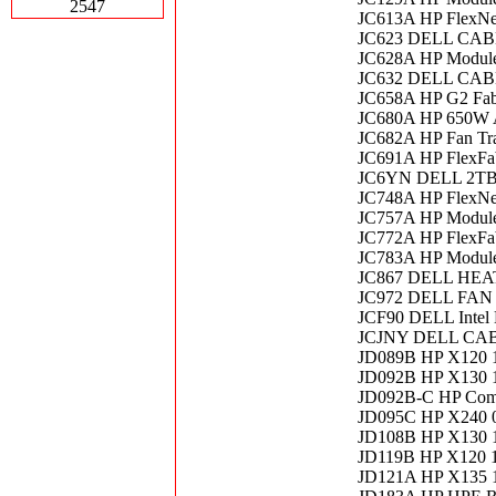
2547
JC613A HP FlexNet
JC623 DELL CA
JC628A HP Module
JC632 DELL CAB
JC658A HP G2 Fabr
JC680A HP 650W AC
JC682A HP Fan Tra
JC691A HP FlexFa
JC6YN DELL 2TB
JC748A HP FlexNet
JC757A HP Module
JC772A HP FlexF
JC783A HP Module
JC867 DELL HEA
JC972 DELL FAN
JCF90 DELL Intel
JCJNY DELL CAB
JD089B HP X120 1
JD092B HP X130 1
JD092B-C HP Comp
JD095C HP X240 0
JD108B HP X130 1
JD119B HP X120 1
JD121A HP X135 1