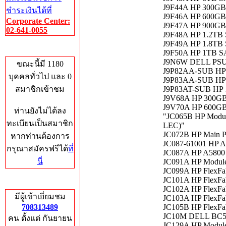
J9F44A HP 300GB
ชำระเงินได้ที่
J9F46A HP 600GB
Corporate Center:
J9F47A HP 900GB
02-641-0055
J9F48A HP 1.2TB
J9F49A HP 1.8TB
Who's Online
J9F50A HP 1TB S
J9N6W DELL PSU
ขณะนี้มี 1180
J9P82AA-SUB HP 
บุคคลทั่วไป และ 0
J9P83AA-SUB HP 
สมาชิกเข้าชม
J9P83AT-SUB HP 
J9V68A HP 300GB
J9V70A HP 600GB
ท่านยังไม่ได้ลง
"JC065B HP Modul
ทะเบียนเป็นสมาชิก
LEC)"
JC072B HP Main Pr
หากท่านต้องการ
JC087-61001 HP A
กรุณาสมัครฟรีได้
ที่
JC087A HP A5800 
นี่
JC091A HP Module 
JC099A HP FlexFa
JC101A HP FlexFa
Total Hits
JC102A HP FlexFa
มีผู้เข้าเยี่ยมชม
JC103A HP FlexFa
708313489
JC105B HP FlexFa
JC10M DELL BC5
คน ตั้งแต่ กันยายน
JC129A HP Module