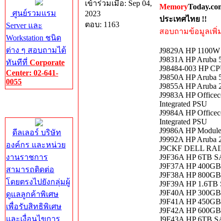
เข้าร่วมเมื่อ: Sep 04,
Memory
Today.co
ศูนย์รวมแรม
2023
ประเทศไทย !!
ตอบ: 1163
Server และ
สอบถามข้อมูลเพิ่มเ
Workstation ชนิด
ต่าง ๆ สอบถามได้
J9829A HP 1100W 
J9831A HP Aruba 5
ทันทีที่
Corporate
J98484-003 HP CPU
Center: 02-641-
J9850A HP Aruba 5
0055
J9855A HP Aruba 2
J9983A HP Office
Corporate
Integrated PSU
Center
J9984A HP Office
Integrated PSU
J9986A HP Module
ดีลเลอร์ บริษัท
J9992A HP Aruba 
องค์กร และหน่วย
J9CKF DELL RAI
งานราชการ
J9F36A HP 6TB S
J9F37A HP 400GB
สามารถติดต่อ
J9F38A HP 800GB
โดยตรงไปยังกลุ่มผู้
J9F39A HP 1.6TB 
J9F40A HP 300GB
ดูแลลูกค้าพิเศษ
J9F41A HP 450GB
เพื่อรับสิทธิพิเศษ
J9F42A HP 600GB
และเงื่อนไขการ
J9F43A HP 6TB S