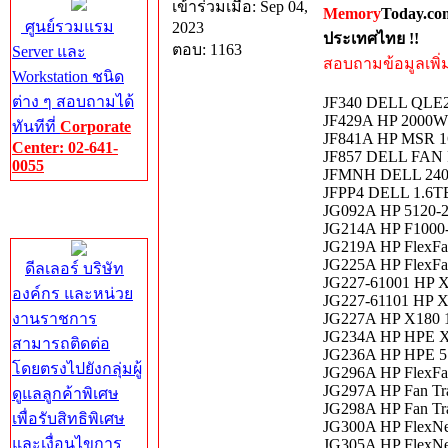
เข้าร่วมเมื่อ: Sep 04,
Memory
Today.co
ศูนย์รวมแรม
2023
ประเทศไทย !!
ตอบ: 1163
Server และ
สอบถามข้อมูลเพิ่มเ
Workstation ชนิด
ต่าง ๆ สอบถามได้
JF340 DELL QLE2
JF429A HP 2000W 
ทันทีที่
Corporate
JF841A HP MSR 
Center: 02-641-
JF857 DELL FAN
0055
JFMNH DELL 24
JFPP4 DELL 1.6T
Corporate
JG092A HP 5120-2
Center
JG214A HP F1000-
JG219A HP FlexFa
JG225A HP FlexFa
ดีลเลอร์ บริษัท
JG227-61001 HP 
องค์กร และหน่วย
JG227-61101 HP 
งานราชการ
JG227A HP X180 1
JG234A HP HPE X
สามารถติดต่อ
JG236A HP HPE 5
โดยตรงไปยังกลุ่มผู้
JG296A HP FlexFa
JG297A HP Fan Tra
ดูแลลูกค้าพิเศษ
JG298A HP Fan Tra
เพื่อรับสิทธิพิเศษ
JG300A HP FlexNe
และเงื่อนไขการ
JG305A HP FlexNe