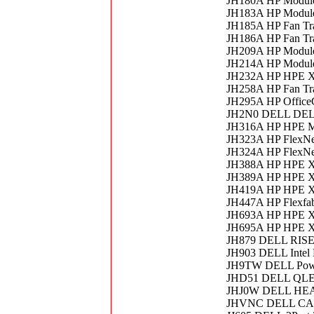
JH180A HP Module
JH183A HP Module 
JH185A HP Fan Tray
JH186A HP Fan Tray
JH209A HP Module
JH214A HP Module
JH232A HP HPE X
JH258A HP Fan Tra
JH295A HP Office
JH2N0 DELL DE
JH316A HP HPE MS
JH323A HP FlexNe
JH324A HP FlexNe
JH388A HP HPE X71
JH389A HP HPE X71
JH419A HP HPE X
JH447A HP Flexfab
JH693A HP HPE X
JH695A HP HPE X
JH879 DELL RIS
JH903 DELL Intel
JH9TW DELL Powe
JHD51 DELL QLE8
JHJ0W DELL HE
JHVNC DELL CAB