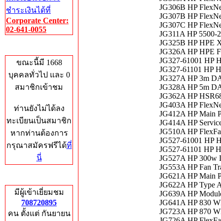
JG306B HP FlexNe
ชำระเงินได้ที่
JG307B HP FlexNe
Corporate Center:
JG307C HP FlexNe
02-641-0055
JG311A HP 5500-2
JG325B HP HPE X
Who's Online
JG326A HP HPE F
JG327-61001 HP 
ขณะนี้มี 1668
JG327-61101 HP 
บุคคลทั่วไป และ 0
JG327A HP 3m DA
สมาชิกเข้าชม
JG328A HP 5m DA
JG362A HP HSR680
JG403A HP FlexNe
ท่านยังไม่ได้ลง
JG412A HP Main Pr
ทะเบียนเป็นสมาชิก
JG414A HP Service
JG510A HP FlexFa
หากท่านต้องการ
JG527-61001 HP 
กรุณาสมัครฟรีได้
ที่
JG527-61101 HP 
นี่
JG527A HP 300w D
JG553A HP Fan Tray
JG621A HP Main Pr
Total Hits
JG622A HP Type A 
มีผู้เข้าเยี่ยมชม
JG639A HP Modul
708720895
JG641A HP 830 W
JG723A HP 870 W
คน ตั้งแต่ กันยายน
JG726A HP FlexFa