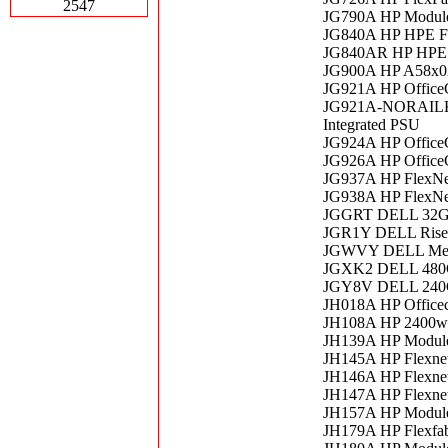
2547
JG790A HP Module
JG840A HP HPE Fl
JG840AR HP HPE F
JG900A HP A58x0A
JG921A HP OfficeC
JG921A-NORAILKIT
Integrated PSU
JG924A HP OfficeC
JG926A HP OfficeC
JG937A HP FlexNe
JG938A HP FlexNe
JGGRT DELL 32G
JGR1Y DELL Riser
JGWVY DELL Mel
JGXK2 DELL 480
JGY8V DELL 240
JH018A HP Officec
JH108A HP 2400w 
JH139A HP Module
JH145A HP Flexne
JH146A HP Flexne
JH147A HP Flexne
JH157A HP Module
JH179A HP Flexfab