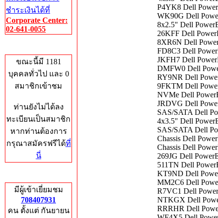
P4YK8 Dell PowerE
ชำระเงินได้ที่
WK90G Dell Power
Corporate Center:
8x2.5" Dell Power
02-641-0055
26KFF Dell PowerE
8XR6N Dell PowerE
Who's Online
FD8C3 Dell PowerE
JKFH7 Dell PowerE
ขณะนี้มี 1181
DMFW0 Dell Power
บุคคลทั่วไป และ 0
RY9NR Dell PowerE
สมาชิกเข้าชม
9FKTM Dell PowerE
NVMe Dell PowerE
JRDVG Dell Powe
ท่านยังไม่ได้ลง
SAS/SATA Dell Pow
ทะเบียนเป็นสมาชิก
4x3.5" Dell Power
SAS/SATA Dell Pow
หากท่านต้องการ
Chassis Dell Pow
กรุณาสมัครฟรีได้
ที่
Chassis Dell Pow
นี่
269JG Dell PowerE
511TN Dell PowerE
KT9ND Dell Power
Total Hits
MM2C6 Dell Power
มีผู้เข้าเยี่ยมชม
R7VC1 Dell PowerE
708407931
NTKGX Dell Power
RRRHR Dell Power
คน ตั้งแต่ กันยายน
WF4X5 Dell PowerE