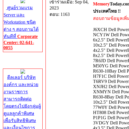
เข้าร่วมเมื่อ: Sep 04,
Memory
Today.co
ศูนย์รวมแรม
2023
ประเทศไทย !!
ตอบ: 1163
Server และ
สอบถามข้อมูลเพิ่มเ
Workstation ชนิด
ต่าง ๆ สอบถามได้
J6XCH Dell PowerE
NCY1W Dell PowerE
ทันทีที่
Corporate
6x2.5" Dell Power
Center: 02-641-
10x2.5" Dell Powe
0055
4x2.5" Dell Power
8x2.5" Dell Power
Corporate
7R6JD Dell PowerE
Center
M50YG Dell Power
R630-10Bay Dell P
H7F1C Dell PowerE
ดีลเลอร์ บริษัท
T6RV9 Dell PowerE
องค์กร และหน่วย
XNJH2 Dell PowerE
งานราชการ
XNMYN Dell Power
R630-8Bay Dell Po
สามารถติดต่อ
10x2.5" Dell Powe
โดยตรงไปยังกลุ่มผู้
77W0Y Dell PowerE
HT808 Dell PowerE
ดูแลลูกค้าพิเศษ
P1P1G Dell PowerE
เพื่อรับสิทธิพิเศษ
3VDGY Dell Power
และเงื่อนไขการ
4x3.5" Dell Power