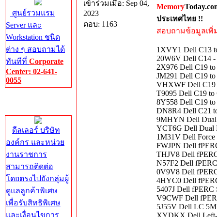
เข้าร่วมเมื่อ: Sep 04,
Memory
Today.co
ศูนย์รวมแรม
2023
ประเทศไทย !!
ตอบ: 1163
Server และ
สอบถามข้อมูลเพิ่มเ
Workstation ชนิด
ต่าง ๆ สอบถามได้
1XVY1 Dell C13 to
20W6V Dell C14 -
ทันทีที่
Corporate
2X976 Dell C19 t
Center: 02-641-
JM291 Dell C19 to
0055
VHXWF Dell C19 t
T9095 Dell C19 t
Corporate
8Y558 Dell C19 to
Center
DN8R4 Dell C21 t
9MHYN Dell Dual 
YCT6G Dell Dual 
ดีลเลอร์ บริษัท
1M31V Dell Force
องค์กร และหน่วย
FWJPN Dell fPERC
งานราชการ
THJV8 Dell fPERC
N57F2 Dell fPERC 
สามารถติดต่อ
0V9V8 Dell fPERC
โดยตรงไปยังกลุ่มผู้
4HYC0 Dell fPERC
5407J Dell fPERC 
ดูแลลูกค้าพิเศษ
V9CWF Dell fPERC
เพื่อรับสิทธิพิเศษ
5J55V Dell LC 5M
และเงื่อนไขการ
XYDKX Dell Left-