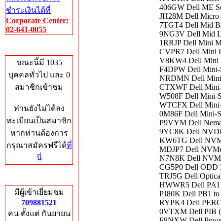
406GW Dell ME Se
ชำระเงินได้ที่
JH28M Dell Micro
Corporate Center:
7TGT4 Dell Mid Ba
02-641-0055
9NG3V Dell Mid LF
1RRJP Dell Mini 
Who's Online
CVPR7 Dell Mini 
V8KW4 Dell Mini 
ขณะนี้มี 1035
F4DPW Dell Mini-
บุคคลทั่วไป และ 0
NRDMN Dell Mini-
สมาชิกเข้าชม
CTXWF Dell Mini-
W508F Dell Mini-
WTCFX Dell Mini-
ท่านยังไม่ได้ลง
0M86F Dell Mini-S
ทะเบียนเป็นสมาชิก
P9VYM Dell Nema 
9YC8K Dell NVDI
หากท่านต้องการ
KW6TG Dell NVMe 
กรุณาสมัครฟรีได้
ที่
MDJP7 Dell NVMe 
นี่
N7N8K Dell NVMe 
CG5P0 Dell ODD P
TRJ5G Dell Optica
Total Hits
HWWR5 Dell PA1 t
มีผู้เข้าเยี่ยมชม
PJ80K Dell PB1 to
709881521
RYPK4 Dell PERC1
0VTXM Dell PIB (P
คน ตั้งแต่ กันยายน
F8NXW Dell PowerE