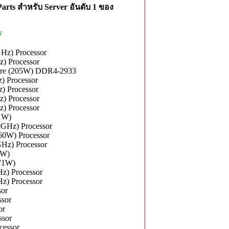
rts สำหรับ Server อันดับ 1 ของ
y
Hz) Processor
z) Processor
Core (205W) DDR4-2933
) Processor
) Processor
) Processor
z) Processor
71W)
0GHz) Processor
60W) Processor
Hz) Processor
0W)
(71W)
z) Processor
z) Processor
sor
sor
or
ssor
cessor