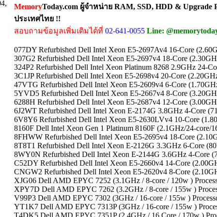
04,
Memory
Today.com ผู้จำหน่าย RAM, SSD, HDD & Upgrade Pa
ประเทศไทย !!
สอบถามข้อมูลเพิ่มเติมได้ที่
02-641-0055
Line: @memorytoda
077DY Refurbished Dell Intel Xeon E5-2697Av4 16-Core (2.60G
307G2 Refurbished Dell Intel Xeon E5-2697v4 18-Core (2.30GH
324P2 Refurbished Dell Intel Xeon Platinum 8268 2.9GHz 24-
3C1JP Refurbished Dell Intel Xeon E5-2698v4 20-Core (2.20GHz
47VTG Refurbished Dell Intel Xeon E5-2609v4 6-Core (1.70GHz
5YVD5 Refurbished Dell Intel Xeon E5-2667v4 8-Core (3.20GHz
6288H Refurbished Dell Intel Xeon E5-2687v4 12-Core (3.00GH
6J2WT Refurbished Dell Intel Xeon E-2174G 3.8GHz 4-Core (
6V8Y6 Refurbished Dell Intel Xeon E5-2630LVv4 10-Core (1.8
8160F Dell Intel Xeon Gen 1 Platinum 8160F (2.1GHz/24-core/1
8FHWW Refurbished Dell Intel Xeon E5-2695v4 18-Core (2.10G
8T8T1 Refurbished Dell Intel Xeon E-2126G 3.3GHz 6-Core (8
8WY0N Refurbished Dell Intel Xeon E-2144G 3.6GHz 4-Core 
C52DY Refurbished Dell Intel Xeon E5-2660v4 14-Core (2.00GH
CNGW2 Refurbished Dell Intel Xeon E5-2620v4 8-Core (2.10GH
XJG06 Dell AMD EPYC 7252 (3.1GHz / 8-core / 120w ) Proces
XPY7D Dell AMD EPYC 7262 (3.2GHz / 8-core / 155w ) Proces
V99P3 Dell AMD EPYC 7302 (3GHz / 16-core / 155w ) Process
YT1K7 Dell AMD EPYC 7313P (3GHz / 16-core / 155w ) Proce
T4DK5 Dell AMD EPYC 7351P (2.4GHz / 16 Core / 170w ) Pro