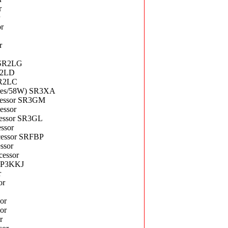
r
r
r
 SR2LG
SR2LD
SR2LC
ores/58W) SR3XA
ocessor SR3GM
essor
cessor SR3GL
ssor
cessor SRFBP
ssor
cessor
r P3KKJ
r
or
or
or
r