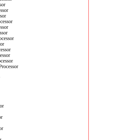
sor
ssor
sor
cessor
ssor
ssor
cessor
or
essor
essor
cessor
rocessor
or
or
or
r