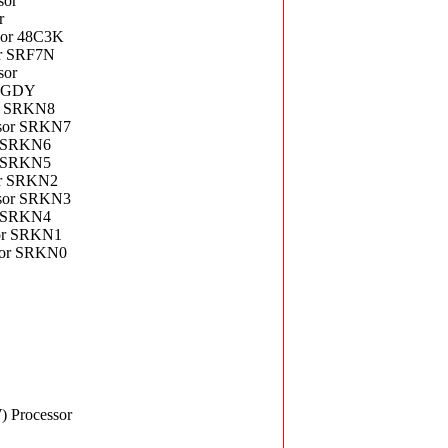
sor
r
sor 48C3K
or SRF7N
sor
SRGDY
or SRKN8
ssor SRKN7
or SRKN6
or SRKN5
sor SRKN2
ssor SRKN3
or SRKN4
sor SRKN1
ssor SRKN0
 Processor