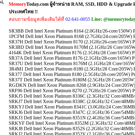
04,
Memory
Today.com ผู้จำหน่าย RAM, SSD, HDD & Upgrade Pa
ประเทศไทย !!
สอบถามข้อมูลเพิ่มเติมได้ที่
02-641-0055
Line: @memorytoda
SR3BB Dell Intel Xeon Platinum 8164 (2.0GHz/26-core/150W) P
1PCFM Dell Intel Xeon Platinum 8168 (2.7GHz/24-core/205W) 
SR37H Dell Intel Xeon Platinum 8170 (2.1GHz/26-core/165W) P
SR3BD Dell Intel Xeon Platinum 8170M (2.1GHz/26 Core/165W)
4164K Dell Intel Xeon Platinum 8176 (2.1GHz/28 Core/165W) 
SR37A Dell Intel Xeon Platinum 8176 (2.1GHz/28-core/165W) P
SR37U Dell Intel Xeon Platinum 8176M (2.1GHz/28 Core/165W)
3R4M1 Dell Intel Xeon Platinum 8180 (2.5GHz/28 Core/205W) 
SR377 Dell Intel Xeon Platinum 8180 (2.5GHz/28-core/205W) Pr
SR37T Dell Intel Xeon Platinum 8180M (2.5GHz/28 Core/205W)
RGDKN Dell Intel Xeon Platinum 8268 (2.9GHz/24 Core/205W)
SRF96 Dell Intel Xeon Platinum 8270 (2.7GHz/26 Core/205W) P
SRKJ5 Dell Intel Xeon Platinum 8336C (2.3GHz/32 Core/48M
SRKJ7 Dell Intel Xeon Platinum 8338C (2.6GHz/32 Core/48M
SRKYJ Dell Intel Xeon Platinum 8341C (3.0GHz/24 Core/36MB
SRKJ6 Dell Intel Xeon Platinum 8347C (2.1GHz/36 Core/54MB
SRKJ3 Dell Intel Xeon Platinum 8351N (2.4GHz/36 Core/54MB
SRKYF Dell Intel Xeon Platinum 8352M (2.3GHz/32 Core/48M
SRKJ8 Dell Intel Xeon Platinum 8352S (2.2GHz/32 Core/48MB/
SRKJ2 Dell Intel Xeon Platinum 8352V (2.1GHz/36 Core/54MB