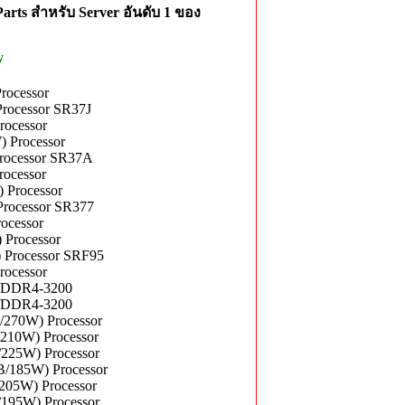
rts สำหรับ Server อันดับ 1 ของ
y
rocessor
Processor SR37J
rocessor
 Processor
Processor SR37A
rocessor
 Processor
Processor SR377
ocessor
 Processor
 Processor SRF95
rocessor
B/DDR4-3200
B/DDR4-3200
/270W) Processor
/210W) Processor
/225W) Processor
B/185W) Processor
205W) Processor
/195W) Processor