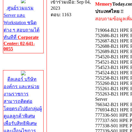
เข้าร่วมเมื่อ: Sep 04,
Memory
Today.co
ศูนย์รวมแรม
2023
ประเทศไทย !!
ตอบ: 1163
Server และ
สอบถามข้อมูลเพิ่มเ
Workstation ชนิด
ต่าง ๆ สอบถามได้
719064-B21 HPE Pr
752686-B21 HPE P
ทันทีที่
Corporate
752687-B21 HPE P
Center: 02-641-
752688-B21 HPE P
0055
752689-B21 HPE P
754520-B21 HPE Pr
Corporate
754521-B21 HPE Pr
Center
754523-B21 HPE Pr
754524-B21 HPE Pr
755258-B21 HPE Pr
ดีลเลอร์ บริษัท
755260-B21 HPE P
องค์กร และหน่วย
755261-B21 HPE P
งานราชการ
755263-B21 HPE P
Server
สามารถติดต่อ
766342-B21 HPE P
โดยตรงไปยังกลุ่มผู้
776934-B21 HPE Pr
777336-S01 HPE P
ดูแลลูกค้าพิเศษ
777337-S01 HPE P
เพื่อรับสิทธิพิเศษ
777338-S01 HPE P
และเงื่อนไขการ
777339-S01 HPE P