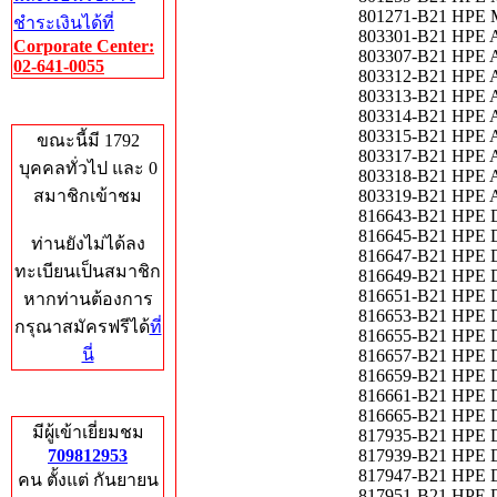
801271-B21 HPE M
ชำระเงินได้ที่
803301-B21 HPE Ap
Corporate Center:
803307-B21 HPE Ap
02-641-0055
803312-B21 HPE Ap
803313-B21 HPE Ap
Who's Online
803314-B21 HPE Ap
803315-B21 HPE A
ขณะนี้มี 1792
803317-B21 HPE Ap
บุคคลทั่วไป และ 0
803318-B21 HPE Ap
สมาชิกเข้าชม
803319-B21 HPE Ap
816643-B21 HPE D
816645-B21 HPE D
ท่านยังไม่ได้ลง
816647-B21 HPE D
ทะเบียนเป็นสมาชิก
816649-B21 HPE D
816651-B21 HPE D
หากท่านต้องการ
816653-B21 HPE D
กรุณาสมัครฟรีได้
ที่
816655-B21 HPE D
นี่
816657-B21 HPE D
816659-B21 HPE D
816661-B21 HPE D
Total Hits
816665-B21 HPE D
มีผู้เข้าเยี่ยมชม
817935-B21 HPE D
709812953
817939-B21 HPE D
817947-B21 HPE D
คน ตั้งแต่ กันยายน
817951-B21 HPE D