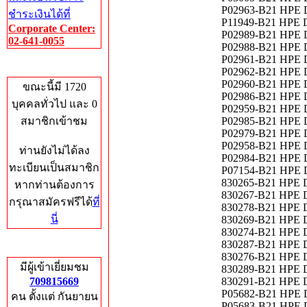
P02963-B21 HPE D
ชำระเงินได้ที่
P11949-B21 HPE D
Corporate Center:
P02989-B21 HPE D
02-641-0055
P02988-B21 HPE D
P02961-B21 HPE D
Who's Online
P02962-B21 HPE D
P02960-B21 HPE D
ขณะนี้มี 1720
P02986-B21 HPE D
บุคคลทั่วไป และ 0
P02959-B21 HPE DL
สมาชิกเข้าชม
P02985-B21 HPE DL
P02979-B21 HPE DL
P02958-B21 HPE DL
ท่านยังไม่ได้ลง
P02984-B21 HPE DL
ทะเบียนเป็นสมาชิก
P07154-B21 HPE DL
830265-B21 HPE D
หากท่านต้องการ
830267-B21 HPE D
กรุณาสมัครฟรีได้
ที่
830278-B21 HPE D
นี่
830269-B21 HPE D
830274-B21 HPE D
830287-B21 HPE D
Total Hits
830276-B21 HPE D
มีผู้เข้าเยี่ยมชม
830289-B21 HPE D
709815669
830291-B21 HPE D
P05682-B21 HPE D
คน ตั้งแต่ กันยายน
P05683-B21 HPE D