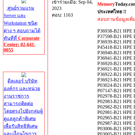
เข้าร่วมเมื่อ: Sep 04,
Memory
Today.co
ศูนย์รวมแรม
2023
ประเทศไทย !!
ตอบ: 1163
Server และ
สอบถามข้อมูลเพิ่มเ
Workstation ชนิด
ต่าง ๆ สอบถามได้
P36938-B21 HPE DL
P37598-B21 HPE D
ทันทีที่
Corporate
P36939-B21 HPE D
Center: 02-641-
P45418-B21 HPE D
0055
P36940-B21 HPE D
P36941-B21 HPE D
Corporate
P36920-B21 HPE D
Center
P36921-B21 HPE D
P36922-B21 HPE D
P36923-B21 HPE D
ดีลเลอร์ บริษัท
P03024-B21 HPE D
องค์กร และหน่วย
P07147-B21 HPE DL
งานราชการ
P02978-B21 HPE D
P02983-B21 HPE D
สามารถติดต่อ
P02982-B21 HPE D
โดยตรงไปยังกลุ่มผู้
P02981-B21 HPE D
P02965-B21 HPE D
ดูแลลูกค้าพิเศษ
P02987-B21 HPE D
เพื่อรับสิทธิพิเศษ
P03006-B21 HPE D
และเงื่อนไขการ
P03005-B21 HPE D