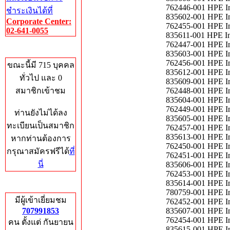
762446-001 HPE I
ชำระเงินได้ที่
835602-001 HPE I
Corporate Center:
762455-001 HPE I
02-641-0055
835611-001 HPE I
762447-001 HPE I
Who's Online
835603-001 HPE I
762456-001 HPE I
ขณะนี้มี 715 บุคคล
835612-001 HPE I
ทั่วไป และ 0
835609-001 HPE I
สมาชิกเข้าชม
762448-001 HPE I
835604-001 HPE I
762449-001 HPE I
ท่านยังไม่ได้ลง
835605-001 HPE I
ทะเบียนเป็นสมาชิก
762457-001 HPE I
835613-001 HPE I
หากท่านต้องการ
762450-001 HPE I
กรุณาสมัครฟรีได้
ที่
762451-001 HPE I
นี่
835606-001 HPE I
762453-001 HPE I
835614-001 HPE I
Total Hits
780759-001 HPE I
มีผู้เข้าเยี่ยมชม
762452-001 HPE I
707991853
835607-001 HPE I
762454-001 HPE I
คน ตั้งแต่ กันยายน
835615-001 HPE I