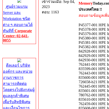
เข้าร่วมเมื่อ: Sep 04,
Memory
Today.co
ศูนย์รวมแรม
2023
ประเทศไทย !!
ตอบ: 1163
Server และ
สอบถามข้อมูลเพิ่มเ
Workstation ชนิด
ต่าง ๆ สอบถามได้
P45377-001 HPE I
P45378-001 HPE I
ทันทีที่
Corporate
P45379-001 HPE I
Center: 02-641-
P45380-001 HPE I
0055
P45381-001 HPE I
P45382-001 HPE I
Corporate
842928-001 HPE In
Center
842929-001 HPE In
842930-001 HPE In
762441-001 HPE I
ดีลเลอร์ บริษัท
835599-001 HPE I
องค์กร และหน่วย
762443-001 HPE I
งานราชการ
835600-001 HPE I
726658-b21 HPE I
สามารถติดต่อ
762445-001 HPE I
โดยตรงไปยังกลุ่มผู้
835601-001 HPE I
780762-001 HPE I
ดูแลลูกค้าพิเศษ
835610-001 HPE I
เพื่อรับสิทธิพิเศษ
762459-001 HPE I
และเงื่อนไขการ
835608-001 HPE I