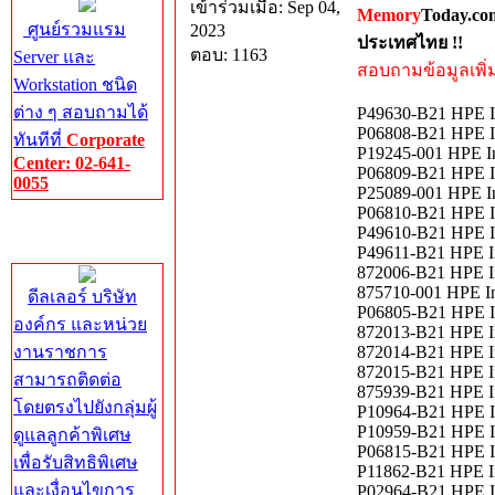
เข้าร่วมเมื่อ: Sep 04,
Memory
Today.co
ศูนย์รวมแรม
2023
ประเทศไทย !!
ตอบ: 1163
Server และ
สอบถามข้อมูลเพิ่มเ
Workstation ชนิด
ต่าง ๆ สอบถามได้
P49630-B21 HPE In
P06808-B21 HPE In
ทันทีที่
Corporate
P19245-001 HPE In
Center: 02-641-
P06809-B21 HPE In
0055
P25089-001 HPE In
P06810-B21 HPE In
Corporate
P49610-B21 HPE In
Center
P49611-B21 HPE In
872006-B21 HPE In
875710-001 HPE In
ดีลเลอร์ บริษัท
P06805-B21 HPE In
องค์กร และหน่วย
872013-B21 HPE In
งานราชการ
872014-B21 HPE In
872015-B21 HPE In
สามารถติดต่อ
875939-B21 HPE In
โดยตรงไปยังกลุ่มผู้
P10964-B21 HPE I
P10959-B21 HPE I
ดูแลลูกค้าพิเศษ
P06815-B21 HPE I
เพื่อรับสิทธิพิเศษ
P11862-B21 HPE I
และเงื่อนไขการ
P02964-B21 HPE I