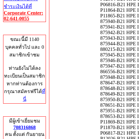
P06816-B21 HPE I
ชำระเงินได้ที่
P11864-B21 HPE In
Corporate Center:
P11865-B21 HPE In
02-641-0055
875940-B21 HPE In
875941-B21 HPE In
Who's Online
875942-B21 HPE In
875943-B21 HPE In
ขณะนี้มี 1140
875944-B21 HPE In
บุคคลทั่วไป และ 0
880215-B21 HPE I
สมาชิกเข้าชม
875945-B21 HPE In
875946-B21 HPE In
875947-B21 HPE In
ท่านยังไม่ได้ลง
866556-B21 HPE I
ทะเบียนเป็นสมาชิก
875948-B21 HPE In
878647-B21 HPE I
หากท่านต้องการ
878648-B21 HPE In
กรุณาสมัครฟรีได้
ที่
878649-B21 HPE In
นี่
875950-B21 HPE In
878651-B21 HPE In
875951-B21 HPE In
Total Hits
878653-B21 HPE In
มีผู้เข้าเยี่ยมชม
P11869-B21 HPE I
708316868
P11870-B21 HPE In
P06817-B21 HPE I
คน ตั้งแต่ กันยายน
P12026-B21 HPE In