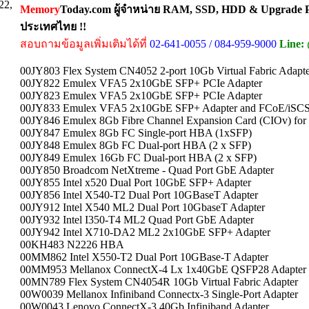
22,
Memory
Today.com ผู้จำหน่าย RAM, SSD, HDD & Upgrade Pa
ประเทศไทย !!
สอบถามข้อมูลเพิ่มเติมได้ที่
02-641-0055 / 084-959-9000
Line:
00JY803 Flex System CN4052 2-port 10Gb Virtual Fabric Adapt
00JY822 Emulex VFA5 2x10GbE SFP+ PCIe Adapter
00JY823 Emulex VFA5 2x10GbE SFP+ PCIe Adapter
00JY833 Emulex VFA5 2x10GbE SFP+ Adapter and FCoE/iSC
00JY846 Emulex 8Gb Fibre Channel Expansion Card (CIOv) for
00JY847 Emulex 8Gb FC Single-port HBA (1xSFP)
00JY848 Emulex 8Gb FC Dual-port HBA (2 x SFP)
00JY849 Emulex 16Gb FC Dual-port HBA (2 x SFP)
00JY850 Broadcom NetXtreme - Quad Port GbE Adapter
00JY855 Intel x520 Dual Port 10GbE SFP+ Adapter
00JY856 Intel X540-T2 Dual Port 10GBaseT Adapter
00JY912 Intel X540 ML2 Dual Port 10GbaseT Adapter
00JY932 Intel I350-T4 ML2 Quad Port GbE Adapter
00JY942 Intel X710-DA2 ML2 2x10GbE SFP+ Adapter
00KH483 N2226 HBA
00MM862 Intel X550-T2 Dual Port 10GBase-T Adapter
00MM953 Mellanox ConnectX-4 Lx 1x40GbE QSFP28 Adapter
00MN789 Flex System CN4054R 10Gb Virtual Fabric Adapter
00W0039 Mellanox Infiniband Connectx-3 Single-Port Adapter
00W0043 Lenovo ConnectX-3 40Gb Infiniband Adapter