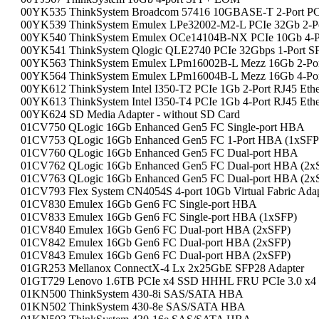
00YK535 ThinkSystem Broadcom 57416 10GBASE-T 2-Port PCIe
00YK539 ThinkSystem Emulex LPe32002-M2-L PCIe 32Gb 2-Por
00YK540 ThinkSystem Emulex OCe14104B-NX PCIe 10Gb 4-P
00YK541 ThinkSystem Qlogic QLE2740 PCIe 32Gbps 1-Port SFP
00YK563 ThinkSystem Emulex LPm16002B-L Mezz 16Gb 2-Port 
00YK564 ThinkSystem Emulex LPm16004B-L Mezz 16Gb 4-Port 
00YK612 ThinkSystem Intel I350-T2 PCIe 1Gb 2-Port RJ45 Ethe
00YK613 ThinkSystem Intel I350-T4 PCIe 1Gb 4-Port RJ45 Ethe
00YK624 SD Media Adapter - without SD Card
01CV750 QLogic 16Gb Enhanced Gen5 FC Single-port HBA
01CV753 QLogic 16Gb Enhanced Gen5 FC 1-Port HBA (1xSFP
01CV760 QLogic 16Gb Enhanced Gen5 FC Dual-port HBA
01CV762 QLogic 16Gb Enhanced Gen5 FC Dual-port HBA (2x
01CV763 QLogic 16Gb Enhanced Gen5 FC Dual-port HBA (2x
01CV793 Flex System CN4054S 4-port 10Gb Virtual Fabric Ada
01CV830 Emulex 16Gb Gen6 FC Single-port HBA
01CV833 Emulex 16Gb Gen6 FC Single-port HBA (1xSFP)
01CV840 Emulex 16Gb Gen6 FC Dual-port HBA (2xSFP)
01CV842 Emulex 16Gb Gen6 FC Dual-port HBA (2xSFP)
01CV843 Emulex 16Gb Gen6 FC Dual-port HBA (2xSFP)
01GR253 Mellanox ConnectX-4 Lx 2x25GbE SFP28 Adapter
01GT729 Lenovo 1.6TB PCIe x4 SSD HHHL FRU PCIe 3.0 x4 F
01KN500 ThinkSystem 430-8i SAS/SATA HBA
01KN502 ThinkSystem 430-8e SAS/SATA HBA