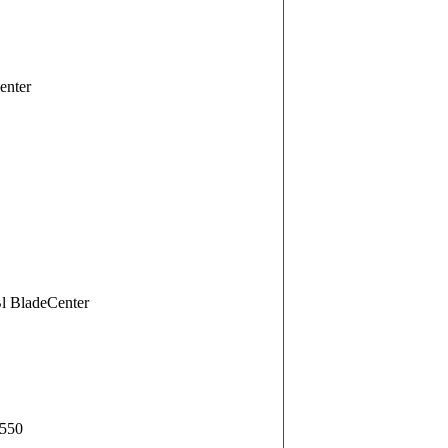
enter
l BladeCenter
N550