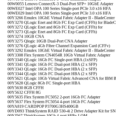
00W0055 Lenovo ConnectX-3 Dual-Port SFP+ 10GbE Adapter
00WE027 Intel OPA 100 Series Single-port PCIe 3.0 x16 HFA
00WE029 Intel OPA 100 Series Single-port PCIe 3.0 x16 HFA
00Y3266 Emulex 10GbE Virtual Fabric Adapter II - BladeCenter
00Y3270 QLogic Enet and 8Gb FC Exp Card (CFFh) for BladeC
00Y3272 QLogic Enet and 8Gb FC Exp Card (CFFh) for
00Y3273 QLogic Enet and 8Gb FC Exp Card (CFFh)
00Y3274 10GB CNA
00Y3275 Qlogic 10GB Dual-Port CNA Adapter
00Y3276 QLogic 4Gb Fibre Channel Expansion Card (CFFv)
00Y3292 Emulex 10GbE Virtual Fabric Adapter II - BladeCenter
00Y3308 Flex System CN4054R 10Gb Virtual Fabric Adapter
00Y3340 QLogic 16Gb FC Single-port HBA (1xSFP)
00Y3341 QLogic 16Gb FC Dual-port HBA (2 x SFP)
00Y3343 QLogic 16Gb FC Dual-port HBA (2 x SFP)
00Y3344 QLogic 16Gb FC Dual-port HBA (2 x SFP)
00Y5621 QLogic 10Gb Virtual Fabric Advanced CNA for IBM B
00Y5628 QLogic 8Gb FC Single-port HBA
00Y5630 8GB CFFH
00Y5632 CFFH 8G
00Y5635 Flex System FC5052 2-port 16Gb FC Adapter
00Y5637 Flex System FC5054 4-port 16Gb FC Adapter
00YA819 CARDPOP P3700G3HS400GB
00YD093 ThinkSystem RAID 530-4i 2 Drive Adapter Kit for S
00YJ567 ThinkSystem 10Gb 4-port SFP+ LOM