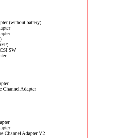
r (without battery)
apter
apter
)
SFP)
SCSI SW
ter
pter
e Channel Adapter
apter
apter
e Channel Adapter V2