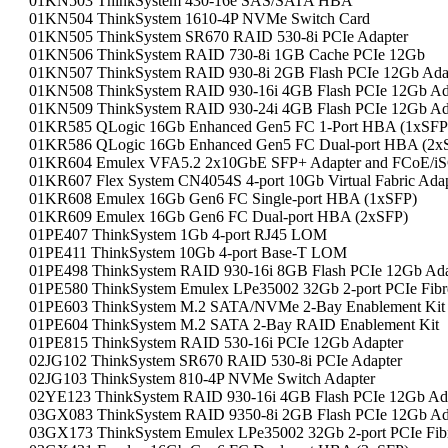
01KN503 ThinkSystem 430-16e SAS/SATA HBA
01KN504 ThinkSystem 1610-4P NVMe Switch Card
01KN505 ThinkSystem SR670 RAID 530-8i PCIe Adapter
01KN506 ThinkSystem RAID 730-8i 1GB Cache PCIe 12Gb
01KN507 ThinkSystem RAID 930-8i 2GB Flash PCIe 12Gb Adapte
01KN508 ThinkSystem RAID 930-16i 4GB Flash PCIe 12Gb Ad
01KN509 ThinkSystem RAID 930-24i 4GB Flash PCIe 12Gb Ad
01KR585 QLogic 16Gb Enhanced Gen5 FC 1-Port HBA (1xSFP
01KR586 QLogic 16Gb Enhanced Gen5 FC Dual-port HBA (2x
01KR604 Emulex VFA5.2 2x10GbE SFP+ Adapter and FCoE/i
01KR607 Flex System CN4054S 4-port 10Gb Virtual Fabric Adap
01KR608 Emulex 16Gb Gen6 FC Single-port HBA (1xSFP)
01KR609 Emulex 16Gb Gen6 FC Dual-port HBA (2xSFP)
01PE407 ThinkSystem 1Gb 4-port RJ45 LOM
01PE411 ThinkSystem 10Gb 4-port Base-T LOM
01PE498 ThinkSystem RAID 930-16i 8GB Flash PCIe 12Gb Ada
01PE580 ThinkSystem Emulex LPe35002 32Gb 2-port PCIe Fibr
01PE603 ThinkSystem M.2 SATA/NVMe 2-Bay Enablement Kit
01PE604 ThinkSystem M.2 SATA 2-Bay RAID Enablement Kit
01PE815 ThinkSystem RAID 530-16i PCIe 12Gb Adapter
02JG102 ThinkSystem SR670 RAID 530-8i PCIe Adapter
02JG103 ThinkSystem 810-4P NVMe Switch Adapter
02YE123 ThinkSystem RAID 930-16i 4GB Flash PCIe 12Gb Ad
03GX083 ThinkSystem RAID 9350-8i 2GB Flash PCIe 12Gb Ad
03GX173 ThinkSystem Emulex LPe35002 32Gb 2-port PCIe Fibr