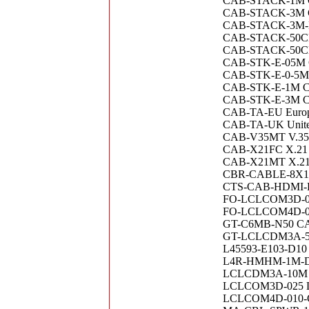
CAB-STACK-1M Cis
CAB-STACK-3M Cis
CAB-STACK-3M-NH 
CAB-STACK-50CM C
CAB-STACK-50CM-N
CAB-STK-E-05M Ci
CAB-STK-E-0-5M Ci
CAB-STK-E-1M Cisc
CAB-STK-E-3M Cis
CAB-TA-EU Europ
CAB-TA-UK Unite
CAB-V35MT V.35 C
CAB-X21FC X.21 C
CAB-X21MT X.21 C
CBR-CABLE-8X16 Qu
CTS-CAB-HDMI-HD
FO-LCLCOM3D-007
FO-LCLCOM4D-00
GT-C6MB-N50 CAT6
GT-LCLCDM3A-5M 
L45593-E103-D10 C
L4R-HMHM-1M-D Jum
LCLCDM3A-10M LC
LCLCOM3D-025 L
LCLCOM4D-010-C