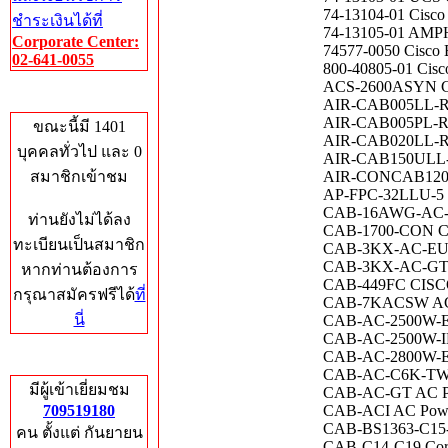
74-13104-01 Cis
ชำระเงินได้ที่
74-13105-01 A
Corporate Center:
74577-0050 Cisco B
02-641-0055
800-40805-01 Cisc
ACS-2600ASYN Con
Who's Online
AIR-CAB005LL-R 5
AIR-CAB005PL-R 5 
ขณะนี้มี 1401
AIR-CAB020LL-
บุคคลทั่วไป และ 0
AIR-CAB150ULL
สมาชิกเข้าชม
AIR-CONCAB1200 C
AP-FPC-32LLU-5 L
CAB-16AWG-AC-
ท่านยังไม่ได้ลง
CAB-1700-CON Con
ทะเบียนเป็นสมาชิก
CAB-3KX-AC-EU Ci
CAB-3KX-AC-GT AC
หากท่านต้องการ
CAB-449FC CISC
กรุณาสมัครฟรีได้
ที่
CAB-7KACSW AC P
นี่
CAB-AC-2500W-EU
CAB-AC-2500W-IN
CAB-AC-2800W-EU
Total Hits
CAB-AC-C6K-TWLK 
มีผู้เข้าเยี่ยมชม
CAB-AC-GT AC Po
709519180
CAB-ACI AC Power 
CAB-BS1363-C15-
คน ตั้งแต่ กันยายน
CAB-C14-C19 Cor