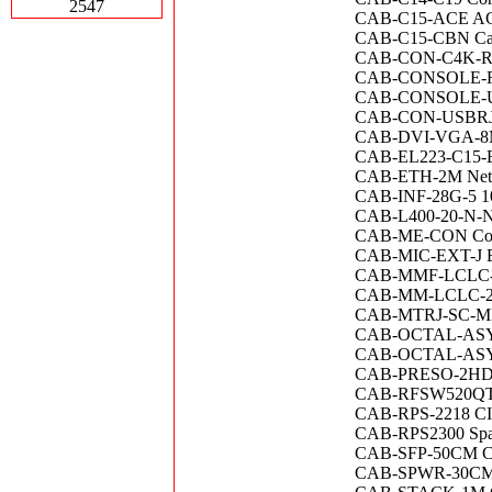
2547
CAB-C15-ACE AC P
CAB-C15-CBN Cabi
CAB-CON-C4K-RJ45
CAB-CONSOLE-RJ45
CAB-CONSOLE-USB 
CAB-CON-USBRJ45
CAB-DVI-VGA-8M D
CAB-EL223-C15-BR
CAB-ETH-2M Netwo
CAB-INF-28G-5
CAB-L400-20-N-N 2
CAB-ME-CON Conso
CAB-MIC-EXT-J 
CAB-MMF-LCLC-5M 
CAB-MM-LCLC-25M
CAB-MTRJ-SC-M
CAB-OCTAL-ASYNC 
CAB-OCTAL-ASYNC6
CAB-PRESO-2HDMI-
CAB-RFSW520QTIM
CAB-RPS-2218 C
CAB-RPS2300 Spare
CAB-SFP-50CM Cata
CAB-SPWR-30CM Ca