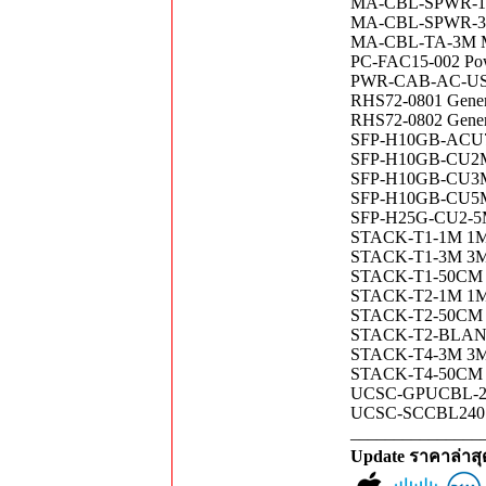
MA-CBL-SPWR-150
MA-CBL-SPWR-30CM
MA-CBL-TA-3M Me
PC-FAC15-002 Pow
PWR-CAB-AC-USA 
RHS72-0801 Gener
RHS72-0802 Gener
SFP-H10GB-ACU7M 
SFP-H10GB-CU2M
SFP-H10GB-CU3M
SFP-H10GB-CU5M
SFP-H25G-CU2-5M
STACK-T1-1M 1M T
STACK-T1-3M 3M T
STACK-T1-50CM 0.
STACK-T2-1M 1M T
STACK-T2-50CM 0.
STACK-T2-BLANK 
STACK-T4-3M 3M T
STACK-T4-50CM 0.
UCSC-GPUCBL-24
UCSC-SCCBL240 S
_______________
Update ราคาล่าส