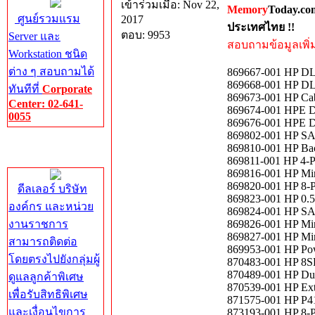
เข้าร่วมเมื่อ: Nov 22,
Memory
Today.co
ศูนย์รวมแรม
2017
ประเทศไทย !!
ตอบ: 9953
Server และ
สอบถามข้อมูลเพิ่มเ
Workstation ชนิด
ต่าง ๆ สอบถามได้
869667-001 HP DL3
869668-001 HP DL
ทันทีที่
Corporate
869673-001 HP Cab
Center: 02-641-
869674-001 HPE
0055
869676-001 HPE D
869802-001 HP SA
Corporate
869810-001 HP Ba
Center
869811-001 HP 4-P
869816-001 HP Mi
869820-001 HP 8-P
ดีลเลอร์ บริษัท
869823-001 HP 0.5
องค์กร และหน่วย
869824-001 HP SA
งานราชการ
869826-001 HP Mi
869827-001 HP Mi
สามารถติดต่อ
869953-001 HP Pow
โดยตรงไปยังกลุ่มผู้
870483-001 HP 8S
870489-001 HP Du
ดูแลลูกค้าพิเศษ
870539-001 HP Ext
เพื่อรับสิทธิพิเศษ
871575-001 HP P4
และเงื่อนไขการ
873193-001 HP 8-P