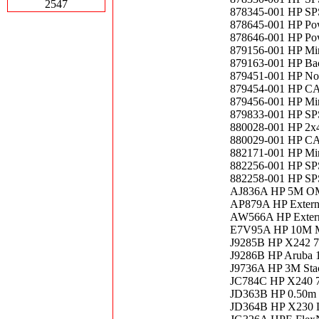
2547
878345-001 HP SP
878645-001 HP Pow
878646-001 HP Pow
879156-001 HP Min
879163-001 HP Ba
879451-001 HP No
879454-001 HP CA,
879456-001 HP Mi
879833-001 HP S
880028-001 HP 2x
880029-001 HP C
882171-001 HP Mi
882256-001 HP S
882258-001 HP SP
AJ836A HP 5M OM
AP879A HP Externa
AW566A HP Externa
E7V95A HP 10M Mi
J9285B HP X242 7m
J9286B HP Aruba 
J9736A HP 3M Stac
JC784C HP X240 7m
JD363B HP 0.50m 
JD364B HP X230 L