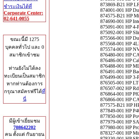
873869-B21 HP LFF
ชำระเงินได้ที่
874001-001 HP Du
Corporate Center:
874575-B21 HP Mi
02-641-0055
874690-001 HP Int
875091-001 HP 4-P
Who's Online
875092-001 HP Sl
875566-001 HP Du
ขณะนี้มี 1275
875568-001 HP 4L
บุคคลทั่วไป และ 0
875574-001 HP NV
สมาชิกเข้าชม
876480-001 HP C
876486-001 HP Cab
876488-001 HP ML
ท่านยังไม่ได้ลง
876491-001 HP Ba
ทะเบียนเป็นสมาชิก
876499-001 HP 3-P
876505-001 HP LT
หากท่านต้องการ
876507-002 HP Rd
กรุณาสมัครฟรีได้
ที่
876864-001 HP P82
นี่
876866-001 HP CA
877575-B21 HP H
877849-001 HP P408
Total Hits
877850-001 HP Pow
มีผู้เข้าเยี่ยมชม
877979-001 HP SA
708642202
877980-001 HP Pro
878327-001 HP Mi
คน ตั้งแต่ กันยายน
878330-001 HP SP