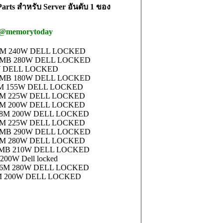
rts สำหรับ Server อันดับ 1 ของ
 @memorytoday
256M 240W DELL LOCKED
256MB 280W DELL LOCKED
5W DELL LOCKED
128MB 180W DELL LOCKED
28M 155W DELL LOCKED
256M 225W DELL LOCKED
128M 200W DELL LOCKED
 128M 200W DELL LOCKED
256M 225W DELL LOCKED
384MB 290W DELL LOCKED
256M 280W DELL LOCKED
128MB 210W DELL LOCKED
00W Dell locked
 256M 280W DELL LOCKED
64M 200W DELL LOCKED