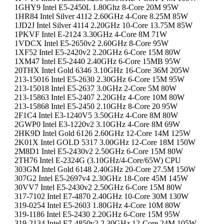
1GHY9 Intel E5-2450L 1.80Ghz 8-Core 20M 95W
1HR84 Intel Silver 4112 2.60GHz 4-Core 8.25M 85W
1JD2J Intel Silver 4114 2.20GHz 10-Core 13.75M 85W
1PKVF Intel E-2124 3.30GHz 4-Core 8M 71W
1VDCX Intel E5-2650v2 2.60GHz 8-Core 95W
1XF52 Intel E5-2420v2 2.20GHz 6-Core 15M 80W
1XM47 Intel E5-2440 2.40GHz 6-Core 15MB 95W
20THX Intel Gold 6346 3.10GHz 16-Core 36M 205W
213-15016 Intel E5-2630 2.30GHz 6-Core 15M 95W
213-15018 Intel E5-2637 3.0GHz 2-Core 5M 80W
213-15863 Intel E5-2407 2.20GHz 4-Core 10M 80W
213-15868 Intel E5-2450 2.10GHz 8-Core 20 95W
2F1C4 Intel E3-1240V5 3.50GHz 4-Core 8M 80W
2GWP0 Intel E3-1220v2 3.10GHz 4-Core 8M 69W
2HK9D Intel Gold 6126 2.60GHz 12-Core 14M 125W
2K01X Intel GOLD 5317 3.00GHz 12-Core 18M 150W
2M8D1 Intel E5-2430v2 2.50GHz 6-Core 15M 80W
2TH76 Intel E-2324G (3.10GHz/4-Core/65W) CPU
303GM Intel Gold 6148 2.40GHz 20-Core 27.5M 150W
307G2 Intel E5-2697v4 2.30GHz 18-Core 45M 145W
30VV7 Intel E5-2430v2 2.50GHz 6-Core 15M 80W
317-7102 Intel E7-4870 2.40GHz 10-Core 30M 130W
319-0254 Intel E5-2603 1.80GHz 4-Core 10M 80W
319-1186 Intel E5-2430 2.20GHz 6-Core 15M 95W
319-2134 Intel E7-4850v2 2.30GHz 12-Core 24M 105W