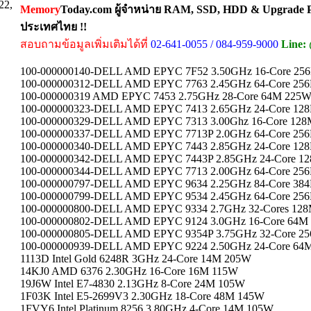
22,
Memory
Today.com ผู้จำหน่าย RAM, SSD, HDD & Upgrade Pa
ประเทศไทย !!
สอบถามข้อมูลเพิ่มเติมได้ที่
02-641-0055 / 084-959-9000
Line:
100-000000140-DELL AMD EPYC 7F52 3.50GHz 16-Core 
100-000000312-DELL AMD EPYC 7763 2.45GHz 64-Core 
100-000000319 AMD EPYC 7453 2.75GHz 28-Core 64M 22
100-000000323-DELL AMD EPYC 7413 2.65GHz 24-Core 
100-000000329-DELL AMD EPYC 7313 3.00Ghz 16-Core 1
100-000000337-DELL AMD EPYC 7713P 2.0GHz 64-Core 
100-000000340-DELL AMD EPYC 7443 2.85GHz 24-Core 
100-000000342-DELL AMD EPYC 7443P 2.85GHz 24-Core
100-000000344-DELL AMD EPYC 7713 2.00GHz 64-Core 
100-000000797-DELL AMD EPYC 9634 2.25GHz 84-Core 
100-000000799-DELL AMD EPYC 9534 2.45GHz 64-Core 
100-000000800-DELL AMD EPYC 9334 2.7GHz 32-Cores 
100-000000802-DELL AMD EPYC 9124 3.0GHz 16-Core 64M 2
100-000000805-DELL AMD EPYC 9354P 3.75GHz 32-Core
100-000000939-DELL AMD EPYC 9224 2.50GHz 24-Core 
1113D Intel Gold 6248R 3GHz 24-Core 14M 205W
14KJ0 AMD 6376 2.30GHz 16-Core 16M 115W
19J6W Intel E7-4830 2.13GHz 8-Core 24M 105W
1F03K Intel E5-2699V3 2.30GHz 18-Core 48M 145W
1FVY6 Intel Platinum 8256 3.80GHz 4-Core 14M 105W