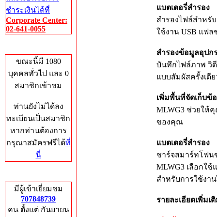
แบตเตอรี่สำรอง
ชำระเงินได้ที่
สำรองไฟล์สำหรับ
Corporate Center:
02-641-0055
ใช้งาน USB แฟลช
Who's Online
สำรองข้อมูลอุปกร
ขณะนี้มี 1080
บันทึกไฟล์ภาพ วิด
บุคคลทั่วไป และ 0
แบบสัมผัสครั้งเดีย
สมาชิกเข้าชม
เพิ่มพื้นที่จัดเก็บข้
ท่านยังไม่ได้ลง
MLWG3 ช่วยให้คุ
ทะเบียนเป็นสมาชิก
ของคุณ
หากท่านต้องการ
กรุณาสมัครฟรีได้
ที่
แบตเตอรี่สำรอง
นี่
ชาร์จสมาร์ทโฟนขอ
MLWG3 เลือกใช้แ
Total Hits
สำหรับการใช้งานไ
มีผู้เข้าเยี่ยมชม
707848739
รายละเอียดเพิ่มเต
คน ตั้งแต่ กันยายน