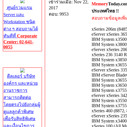
เข้าร่วมเมื่อ: Nov 22,
Memory
Today.co
ศูนย์รวมแรม
2017
ประเทศไทย !!
ตอบ: 9953
Server และ
สอบถามข้อมูลเพิ่มเ
Workstation ชนิด
ต่าง ๆ สอบถามได้
xSeries 206m (8485
eServer xSeries 36
ทันทีที่
Corporate
IBM System x3500 
Center: 02-641-
IBM System x3800 
0055
eServer xSeries 20
xSeries 236 3140 R
Corporate
IBM System x3850 
Center
IBM System x3655 
eServer xSeries 33
IBM eServer Blade
ดีลเลอร์ บริษัท
IBM System x3655 
องค์กร และหน่วย
IBM System x3650,
งานราชการ
IBM System x3755 
eServer xSeries 34
สามารถติดต่อ
IBM System x3550,
โดยตรงไปยังกลุ่มผู้
IBM System x3755 
xSeries 460 (8872
ดูแลลูกค้าพิเศษ
eServer xSeries 23
เพื่อรับสิทธิพิเศษ
IBM System x3400 
และเงื่อนไขการ
xSeries 100 (All M