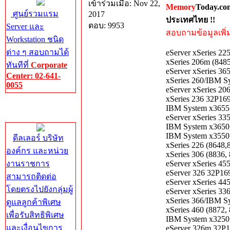
เข้าร่วมเมื่อ: Nov 22,
Memory
Today.co
ศูนย์รวมแรม
2017
ประเทศไทย !!
ตอบ: 9953
Server และ
สอบถามข้อมูลเพิ่มเ
Workstation ชนิด
ต่าง ๆ สอบถามได้
eServer xSeries 2
xSeries 206m (848
ทันทีที่
Corporate
eServer xSeries 3
Center: 02-641-
xSeries 260/IBM S
0055
eServer xSeries 2
xSeries 236 32P16
Corporate
IBM System x3655
Center
eServer xSeries 3
IBM System x3650
IBM System x3550
ดีลเลอร์ บริษัท
xSeries 226 (8648
องค์กร และหน่วย
xSeries 306 (8836
งานราชการ
eServer xSeries 4
eServer 326 32P16
สามารถติดต่อ
eServer xSeries 4
โดยตรงไปยังกลุ่มผู้
eServer xSeries 3
xSeries 366/IBM S
ดูแลลูกค้าพิเศษ
xSeries 460 (8872
เพื่อรับสิทธิพิเศษ
IBM System x3250 
และเงื่อนไขการ
eServer 326m 32P1