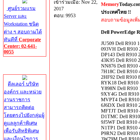
เข้าร่วมเมื่อ: Nov 22,
Memory
Today.co
ศูนย์รวมแรม
2017
ประเทศไทย !!
ตอบ: 9953
Server และ
สอบถามข้อมูลเพิ่มเ
Workstation ชนิด
ต่าง ๆ สอบถามได้
Dell PowerEdge R
ทันทีที่
Corporate
JU509 Dell R910
Center: 02-641-
093VH Dell R910
0055
DP143 Dell R910
43K95 Dell R910
Corporate
NN876 Dell R910
Center
7H18C Dell R910
2HF92 Dell R910
RYK18 Dell R910
ดีลเลอร์ บริษัท
Y898N Dell R910
องค์กร และหน่วย
9XY4G Dell R910
งานราชการ
MVPT4 Dell R910
6J6DX Dell R910
สามารถติดต่อ
MFTJT Dell R910
โดยตรงไปยังกลุ่มผู้
D1TMC Dell R910
9J5WF Dell R910
ดูแลลูกค้าพิเศษ
N1TP1 Dell R910
เพื่อรับสิทธิพิเศษ
P9RN2 Dell R910
และเงื่อนไขการ
3W79M Dell R910