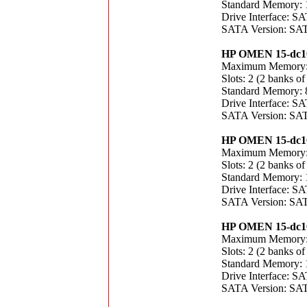
Standard Memory:
Drive Interface: 
SATA Version: SAT
HP OMEN 15-dc1
Maximum Memory
Slots: 2 (2 banks of
Standard Memory:
Drive Interface: 
SATA Version: SAT
HP OMEN 15-dc1
Maximum Memory
Slots: 2 (2 banks of
Standard Memory:
Drive Interface: 
SATA Version: SAT
HP OMEN 15-dc1
Maximum Memory
Slots: 2 (2 banks of
Standard Memory:
Drive Interface: 
SATA Version: SAT