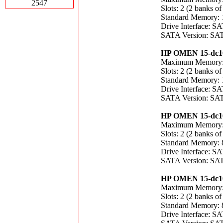
2547
Slots: 2 (2 banks of
Standard Memory:
Drive Interface: 
SATA Version: SAT
HP OMEN 15-dc1
Maximum Memory
Slots: 2 (2 banks of
Standard Memory:
Drive Interface: 
SATA Version: SAT
HP OMEN 15-dc1
Maximum Memory
Slots: 2 (2 banks of
Standard Memory:
Drive Interface: 
SATA Version: SAT
HP OMEN 15-dc1
Maximum Memory
Slots: 2 (2 banks of
Standard Memory:
Drive Interface: 