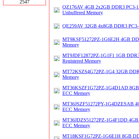
2547
QZ176AV 4GB 2x2GB DDR3 PC3-1
Unbuffered Memory
QE259AV 32GB 4x8GB DDR3 PC3-
MT9KSF51272PZ-1G6E2H 4GB DDR
Memory
MT9JDF12872PZ-1G1F1 1GB DDR3
Registered Memory
MT72KSZS4G72PZ-1G4 32GB DDR
Memory
MT36KSZF1G72PZ-1G4D1AD 8GB 
ECC Memory
MT36JSZF51272PY-1G4DZESAB 4
ECC Memory
MT36JDZS51272PZ-1G4F1DD 4GB 
ECC Memory
MT18KSF1G72PZ-1G6E1H 8GB DD