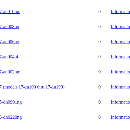
7-an010nm
0
Informati
-an008np
0
Informati
-an006no
0
Informati
-an004ni
0
Informati
7-an002nm
0
Informati
(models 17-an100 thru 17-an199)
0
Informati
-dh0901ng
0
Informati
-dh0220ng
0
Informati