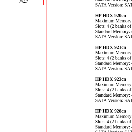
2547
SATA Version: SAT
HP HDX 920cn
Maximum Memory
Slots: 4 (2 banks of
Standard Memory:
SATA Version: SAT
HP HDX 921cn
Maximum Memory
Slots: 4 (2 banks of
Standard Memory:
SATA Version: SAT
HP HDX 923cn
Maximum Memory
Slots: 4 (2 banks of
Standard Memory:
SATA Version: SAT
HP HDX 928cn
Maximum Memory
Slots: 4 (2 banks of
Standard Memory: