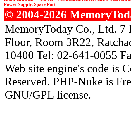
Power Supply, Spare Part
© 2004-2026 MemoryToday
MemoryToday Co., Ltd. 7 I
Floor, Room 3R22, Ratcha
10400 Tel: 02-641-0055 F
Web site engine's code is 
Reserved. PHP-Nuke is Free
GNU/GPL license.