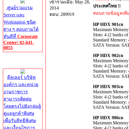
เข้าร่วมเมื่อ: May 28,
ประเทศไทย !!
ศูนย์รวมแรม
2014
สอบถามข้อมูลเพิ่มเ
ตอบ: 289919
Server และ
Workstation ชนิด
HP HDX 901cn
ต่าง ๆ สอบถามได้
Maximum Memory
Slots: 4 (2 banks of
ทันทีที่
Corporate
Standard Memory:
Center: 02-641-
SATA Version: SAT
0055
HP HDX 902cn
Corporate
Maximum Memory
Center
Slots: 4 (2 banks of
Standard Memory:
SATA Version: SAT
ดีลเลอร์ บริษัท
องค์กร และหน่วย
HP HDX 903cn
งานราชการ
Maximum Memory
Slots: 4 (2 banks of
สามารถติดต่อ
Standard Memory:
โดยตรงไปยังกลุ่มผู้
SATA Version: SAT
ดูแลลูกค้าพิเศษ
HP HDX 906cn
เพื่อรับสิทธิพิเศษ
Maximum Memory
และเงื่อนไขการ
Slots: 4 (2 banks of