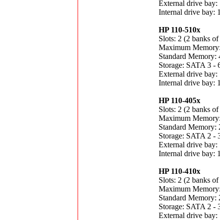
External drive bay:
Internal drive bay: 
HP 110-510x
Slots: 2 (2 banks of
Maximum Memory
Standard Memory:
Storage: SATA 3 - 
External drive bay:
Internal drive bay: 
HP 110-405x
Slots: 2 (2 banks of
Maximum Memory
Standard Memory:
Storage: SATA 2 - 
External drive bay:
Internal drive bay: 
HP 110-410x
Slots: 2 (2 banks of
Maximum Memory
Standard Memory:
Storage: SATA 2 - 
External drive bay: