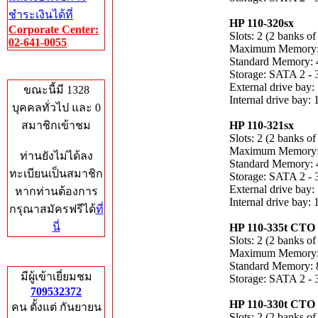
ชำระเงินได้ที่
HP 110-320sx
Corporate Center:
Slots: 2 (2 banks of
02-641-0055
Maximum Memory
Standard Memory:
Who's Online
Storage: SATA 2 - 
External drive bay:
ขณะนี้มี 1328
Internal drive bay: 
บุคคลทั่วไป และ 0
สมาชิกเข้าชม
HP 110-321sx
Slots: 2 (2 banks of
Maximum Memory
ท่านยังไม่ได้ลง
Standard Memory:
ทะเบียนเป็นสมาชิก
Storage: SATA 2 - 
External drive bay:
หากท่านต้องการ
Internal drive bay: 
กรุณาสมัครฟรีได้
ที่
นี่
HP 110-335t CTO
Slots: 2 (2 banks of
Maximum Memory
Total Hits
Standard Memory:
มีผู้เข้าเยี่ยมชม
Storage: SATA 2 - 
709532372
HP 110-330t CTO
คน ตั้งแต่ กันยายน
Slots: 2 (2 banks of