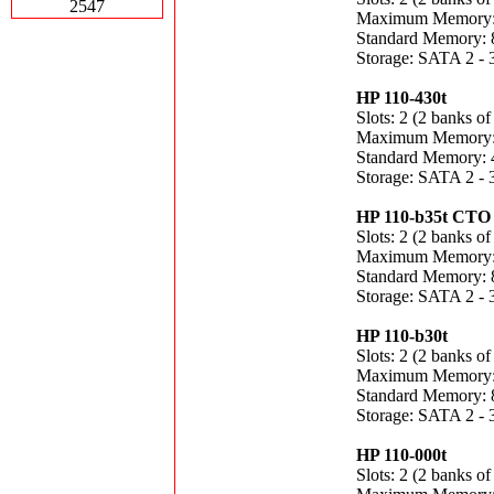
2547
Maximum Memory
Standard Memory:
Storage: SATA 2 - 
HP 110-430t
Slots: 2 (2 banks of
Maximum Memory
Standard Memory:
Storage: SATA 2 - 
HP 110-b35t CTO
Slots: 2 (2 banks of
Maximum Memory
Standard Memory:
Storage: SATA 2 - 
HP 110-b30t
Slots: 2 (2 banks of
Maximum Memory
Standard Memory:
Storage: SATA 2 - 
HP 110-000t
Slots: 2 (2 banks of